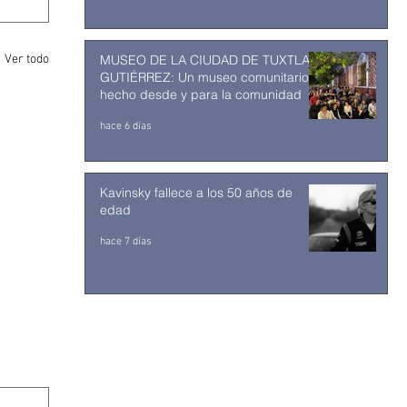
MUSEO DE LA CIUDAD DE TUXTLA
Ver todo
GUTIÉRREZ: Un museo comunitario
hecho desde y para la comunidad
hace 6 días
Kavinsky fallece a los 50 años de
edad
hace 7 días