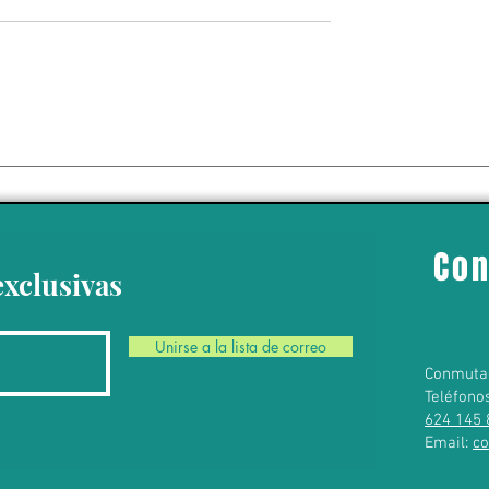
uez federal que
 Poder Judicial de
constitucional
Con
exclusivas
Unirse a la lista de correo
Conmuta
Teléfono
624 145 
Email:
c