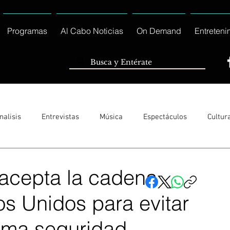
Programas
Al Cabo Noticias
On Demand
Entreteni
nalisis
Entrevistas
Música
Espectáculos
Cultur
Sólo Tránsito Local
Reportajes Especiales Al Cabo Notic
acepta la cadena
s Unidos para evitar
rnacionales
Columnas
Locales Los Cabos
Servicio So
ima seguridad