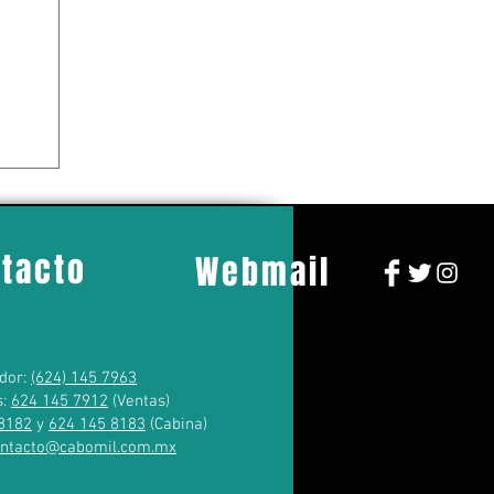
tacto
Webmail
dor:
(624) 145 7963
s:
624 145 7912
(Ventas)
8182
y
624 145 8183
(Cabina)
ontacto@cabomil.com.mx