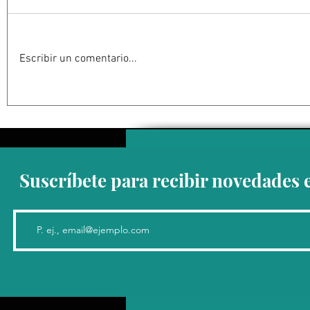
Escribir un comentario...
Centro de Bienestar Animal
Resuelve j
de Los Cabos alcanza 80%
reforma al
de avance
2024 es in
Suscríbete para recibir novedades 