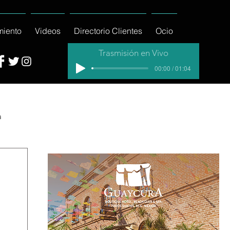
miento
Videos
Directorio Clientes
Ocio
Trasmisión en Vivo
00:00 / 01:04
a
cial