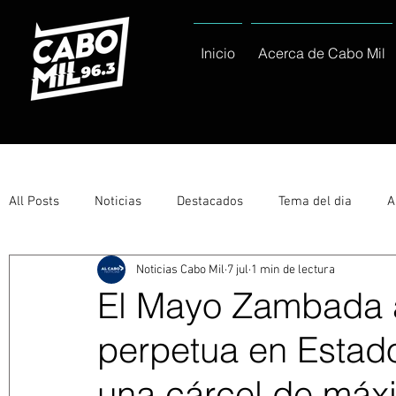
Inicio
Acerca de Cabo Mil
All Posts
Noticias
Destacados
Tema del dia
A
Noticias Cabo Mil
7 jul
1 min de lectura
Eventos
Entérate
Deportes
La buena del día
El Mayo Zambada 
perpetua en Estado
Ayuntamiento de Los Cabos Informa
Nacionales e Inte
una cárcel de máx