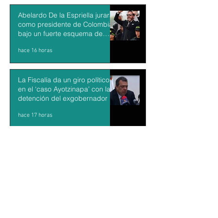
Abelardo De la Espriella jurará
como presidente de Colombia
bajo un fuerte esquema de
seguridad en Cali
hace 16 horas
La Fiscalía da un giro político
en el ‘caso Ayotzinapa’ con la
detención del exgobernador de
Guerrero Ángel Aguirre
hace 17 horas
México y Perú restablecen las
relaciones diplomáticas tras
cuatro años de choques
hace 18 horas
Aguacateros piden reanudar