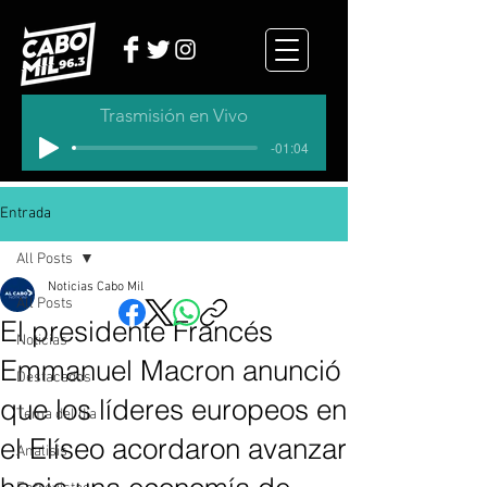
Trasmisión en Vivo
-01:04
Entrada
All Posts
Noticias Cabo Mil
All Posts
El presidente Francés
Noticias
Emmanuel Macron anunció
Destacados
que los líderes europeos en
Tema del dia
el Elíseo acordaron avanzar
Analisis