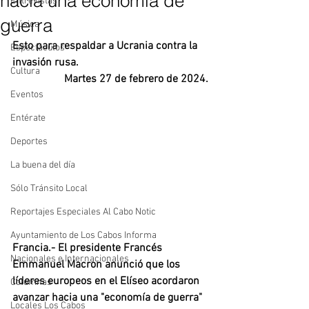
hacia una economía de
Entrevistas
guerra
Música
Esto para respaldar a Ucrania contra la 
Espectáculos
invasión rusa.
Cultura
Martes 27 de febrero de 2024.
Eventos
Entérate
Deportes
La buena del día
Sólo Tránsito Local
Reportajes Especiales Al Cabo Notic
Ayuntamiento de Los Cabos Informa
Francia.- El presidente Francés 
Nacionales e Internacionales
Emmanuel Macron anunció que los 
líderes europeos en el Elíseo acordaron 
Columnas
avanzar hacia una "economía de guerra" 
Locales Los Cabos