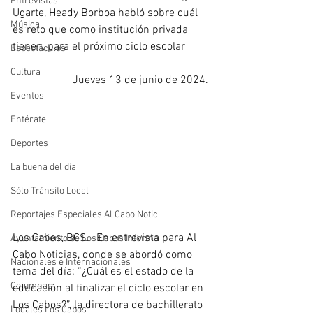
Entrevistas
Ugarte, Heady Borboa habló sobre cuál 
Música
es reto que como institución privada 
tienen, para el próximo ciclo escolar 
Espectáculos
Cultura
Jueves 13 de junio de 2024. 
Eventos
Entérate
Deportes
La buena del día
Sólo Tránsito Local
Reportajes Especiales Al Cabo Notic
Los Cabos, BCS.- En entrevista para Al 
Ayuntamiento de Los Cabos Informa
Cabo Noticias, donde se abordó como 
Nacionales e Internacionales
tema del día: “¿Cuál es el estado de la 
Columnas
educación al finalizar el ciclo escolar en 
Los Cabos?”, la directora de bachillerato 
Locales Los Cabos