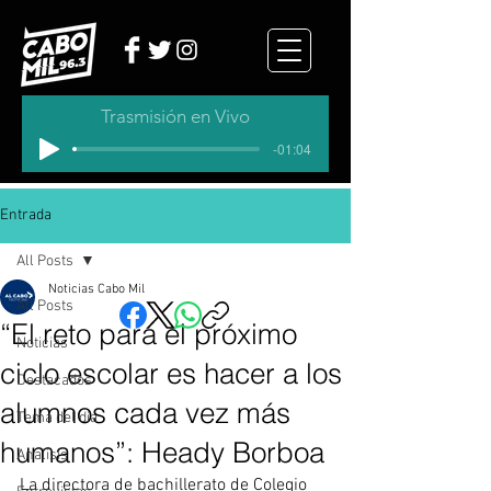
Trasmisión en Vivo
-01:04
Entrada
All Posts
Noticias Cabo Mil
All Posts
“El reto para el próximo
Noticias
ciclo escolar es hacer a los
Destacados
alumnos cada vez más
Tema del dia
humanos”: Heady Borboa
Analisis
La directora de bachillerato de Colegio 