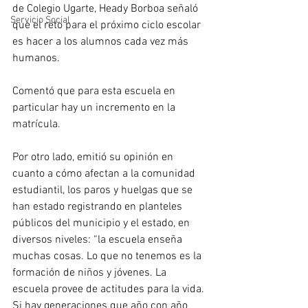
de Colegio Ugarte, Heady Borboa señaló 
Servicio Social
que el reto para el próximo ciclo escolar 
es hacer a los alumnos cada vez más 
humanos.
Comentó que para esta escuela en 
particular hay un incremento en la 
matrícula.
Por otro lado, emitió su opinión en 
cuanto a cómo afectan a la comunidad 
estudiantil, los paros y huelgas que se 
han estado registrando en planteles 
públicos del municipio y el estado, en 
diversos niveles: “la escuela enseña 
muchas cosas. Lo que no tenemos es la 
formación de niños y jóvenes. La 
escuela provee de actitudes para la vida. 
Si hay generaciones que año con año 