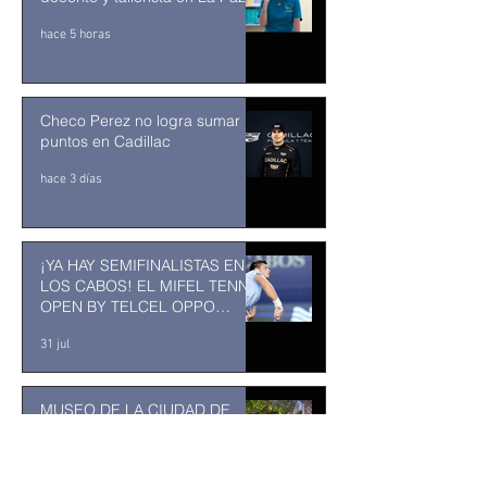
hace 5 horas
Checo Perez no logra sumar
puntos en Cadillac
hace 3 días
¡YA HAY SEMIFINALISTAS EN
LOS CABOS! EL MIFEL TENNIS
OPEN BY TELCEL OPPO
ENTRA EN SU RECTA FINAL
31 jul
MUSEO DE LA CIUDAD DE
TUXTLA GUTIÉRREZ: Un
museo comunitario hecho
desde y para la comunidad