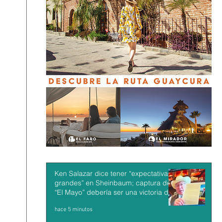
Ken Salazar dice tener “expectativas
grandes” en Sheinbaum; captura de
“El Mayo” debería ser una victoria de
México y EU
hace 5 minutos