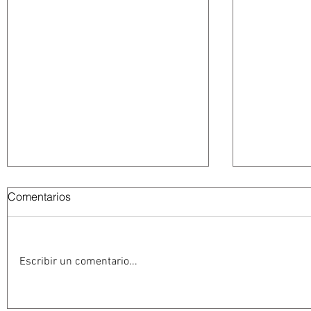
Comentarios
Escribir un comentario...
Ken Salazar dice tener
Hija de Ru