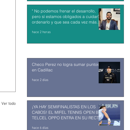
" No podemos frenar el desarrollo,
pero sí estamos obligados a cuidarlo,
ordenarlo y que sea cada vez más
sostenible: Jesús Alberto Alvarado"
hace 2 horas
Checo Perez no logra sumar puntos
en Cadillac
hace 2 días
Ver todo
¡YA HAY SEMIFINALISTAS EN LOS
CABOS! EL MIFEL TENNIS OPEN BY
TELCEL OPPO ENTRA EN SU RECTA
FINAL
hace 6 días