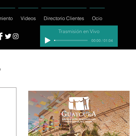
miento
Videos
Directorio Clientes
Ocio
Trasmisión en Vivo
00:00 / 01:04
a
cial