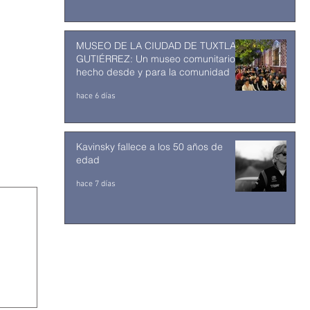
MUSEO DE LA CIUDAD DE TUXTLA
GUTIÉRREZ: Un museo comunitario
hecho desde y para la comunidad
hace 6 días
Kavinsky fallece a los 50 años de
edad
hace 7 días