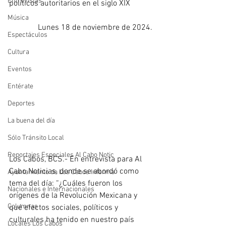
Entrevistas
políticos autoritarios en el siglo XIX
Música
Lunes 18 de noviembre de 2024.
Espectáculos
Cultura
Eventos
Entérate
Deportes
La buena del día
Sólo Tránsito Local
Reportajes Especiales Al Cabo Notic
Los Cabos, BCS.- En entrevista para Al 
Cabo Noticias, donde se abordó como 
Ayuntamiento de Los Cabos Informa
tema del día: “¿Cuáles fueron los 
Nacionales e Internacionales
orígenes de la Revolución Mexicana y 
Columnas
qué efectos sociales, políticos y 
culturales ha tenido en nuestro país 
Locales Los Cabos