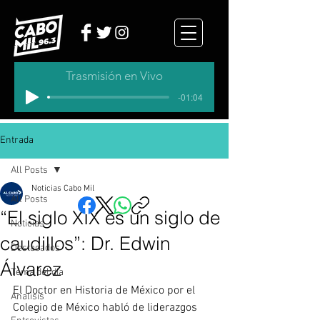
Trasmisión en Vivo
-01:04
Entrada
All Posts
Noticias Cabo Mil
All Posts
“El siglo XIX es un siglo de
Noticias
caudillos”: Dr. Edwin
Destacados
Álvarez
Tema del dia
El Doctor en Historia de México por el 
Analisis
Colegio de México habló de liderazgos 