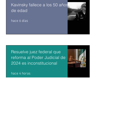
Kavinsky fallece a los 50 años
de edad
hace 6 días
Resuelve juez federal que
reforma al Poder Judicial de
2024 es inconstitucional
hace 4 horas
León XIV visitará Uruguay,
Argentina y Perú del 6 al 17 de
noviembre
hace 5 horas
Sheinbaum firma decreto para