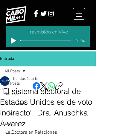
Trasmisión en Vivo
-01:04
Entrada
All Posts
Noticias Cabo Mil
All Posts
“El sistema electoral de
Noticias
Estados Unidos es de voto
Destacados
indirecto”: Dra. Anuschka
Tema del dia
Álvarez
Analisis
La Doctora en Relaciones 