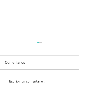
Comentarios
León XIV visitará Uruguay,
Sheinbaum firma
Escribir un comentario...
Argentina y Perú del 6 al
para fortalecer
17 de noviembre
transparencia en
gobierno