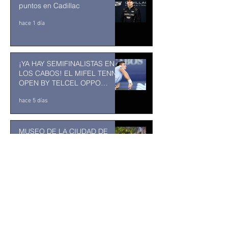
puntos en Cadillac
hace 1 día
¡YA HAY SEMIFINALISTAS EN
LOS CABOS! EL MIFEL TENNIS
OPEN BY TELCEL OPPO
ENTRA EN SU RECTA FINAL
hace 5 días
MUSEO DE LA CIUDAD DE
TUXTLA GUTIÉRREZ: Un
museo comunitario hecho
desde y para la comunidad
hace 5 días
Kavinsky fallece a los 50 años
de edad
hace 6 días