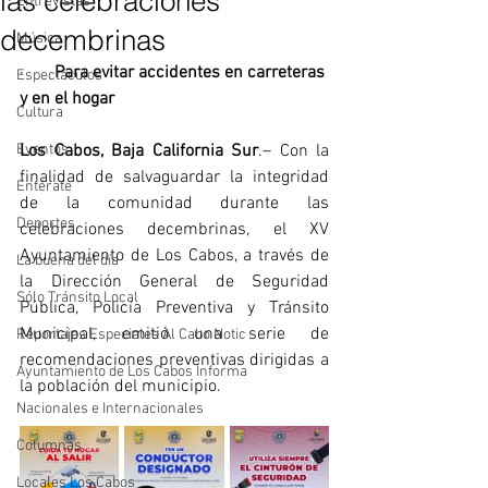
las celebraciones
Entrevistas
decembrinas
Música
·       
Para evitar accidentes en carreteras 
Espectáculos
y en el hogar
Cultura
Eventos
Los Cabos, Baja California Sur
.– Con la 
finalidad de salvaguardar la integridad 
Entérate
de la comunidad durante las 
Deportes
celebraciones decembrinas, el XV 
Ayuntamiento de Los Cabos, a través de 
La buena del día
la Dirección General de Seguridad 
Sólo Tránsito Local
Pública, Policía Preventiva y Tránsito 
Municipal, emitió una serie de 
Reportajes Especiales Al Cabo Notic
recomendaciones preventivas dirigidas a 
Ayuntamiento de Los Cabos Informa
la población del municipio.
Nacionales e Internacionales
Columnas
Locales Los Cabos