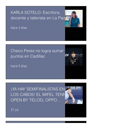
KARLA SOTELO: Escritora,
docente y tallerista en La Paz
hace 3 días
Checo Perez no logra sumar
puntos en Cadillac
hace 5 días
¡YA HAY SEMIFINALISTAS EN
LOS CABOS! EL MIFEL TENNIS
OPEN BY TELCEL OPPO
ENTRA EN SU RECTA FINAL
31 jul
MUSEO DE LA CIUDAD DE