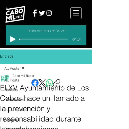
Trasmisión en Vivo
-01:04
Entrada
All Posts
Cabo Mil Radio
All Posts
El XV Ayuntamiento de Los
Noticias
Cabos hace un llamado a
Destacados
la prevención y
Tema del dia
responsabilidad durante
Analisis