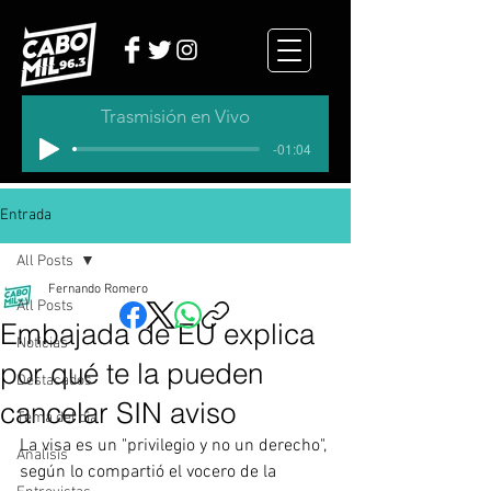
Trasmisión en Vivo
-01:04
Entrada
All Posts
Fernando Romero
All Posts
Embajada de EU explica
Noticias
por qué te la pueden
Destacados
cancelar SIN aviso
Tema del dia
La visa es un "privilegio y no un derecho", 
Analisis
según lo compartió el vocero de la 