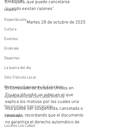
Entrevistas
Embajada, que puede cancelarse 
"cuando existan razones"
Música
Espectáculos
Martes 28 de octubre de 2025
Cultura
Eventos
Entérate
Deportes
La buena del día
Sólo Tránsito Local
Reportajes Especiales Al Cabo Notic
El Consulado de Estados Unidos en 
Tijuana difundió un video en el que 
Ayuntamiento de Los Cabos Informa
explica los motivos por los cuales una 
Nacionales e Internacionales
visa puede ser suspendida, cancelada o 
revocada, recordando que el documento 
Columnas
no garantiza el derecho automático de 
Locales Los Cabos