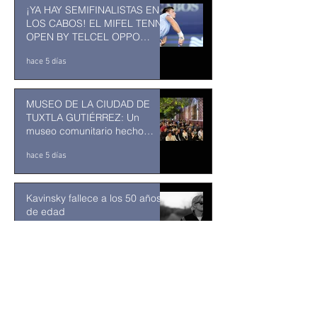
¡YA HAY SEMIFINALISTAS EN
LOS CABOS! EL MIFEL TENNIS
OPEN BY TELCEL OPPO
ENTRA EN SU RECTA FINAL
hace 5 días
MUSEO DE LA CIUDAD DE
TUXTLA GUTIÉRREZ: Un
museo comunitario hecho
desde y para la comunidad
hace 5 días
Kavinsky fallece a los 50 años
de edad
hace 6 días
Resuelve juez federal que