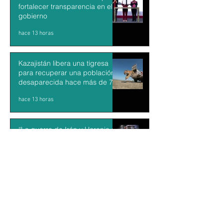
fortalecer transparencia en el
gobierno
hace 13 horas
Kazajistán libera una tigresa
para recuperar una población
desaparecida hace más de 70
años
hace 13 horas
“La guerra de Irán y Ucrania se
conectaron por el hundimiento
de un barco”: Dr. Francisco Gil
Villegas
hace 13 horas