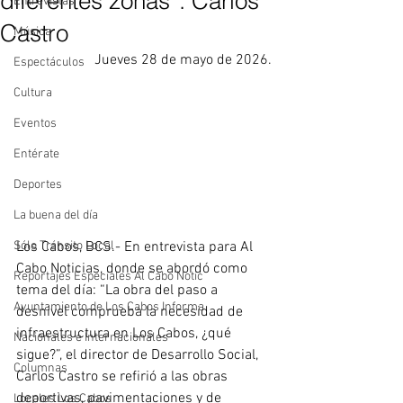
diferentes zonas”: Carlos
Entrevistas
Castro
Música
Jueves 28 de mayo de 2026.
Espectáculos
Cultura
Eventos
Entérate
Deportes
La buena del día
Los Cabos, BCS.- En entrevista para Al 
Sólo Tránsito Local
Cabo Noticias, donde se abordó como 
Reportajes Especiales Al Cabo Notic
tema del día: “La obra del paso a 
Ayuntamiento de Los Cabos Informa
desnivel comprueba la necesidad de 
infraestructura en Los Cabos, ¿qué 
Nacionales e Internacionales
sigue?”, el director de Desarrollo Social, 
Columnas
Carlos Castro se refirió a las obras 
deportivas, pavimentaciones y de 
Locales Los Cabos