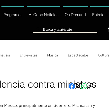
Programas
Al Cabo Noticias
On Demand
Entreteni
nalisis
Entrevistas
Música
Espectáculos
Cultur
Sólo Tránsito Local
Reportajes Especiales Al Cabo Notic
lencia contra ministros
rnacionales
Columnas
Locales Los Cabos
Servicio So
n México, principalmente en Guerrero, Michoacán y 