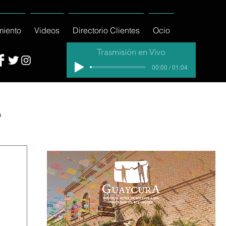
miento
Videos
Directorio Clientes
Ocio
Trasmisión en Vivo
00:00 / 01:04
a
cial