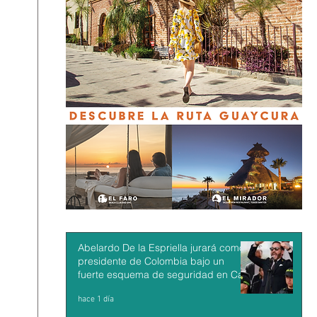
Abelardo De la Espriella jurará como
presidente de Colombia bajo un
fuerte esquema de seguridad en Cali
hace 1 día