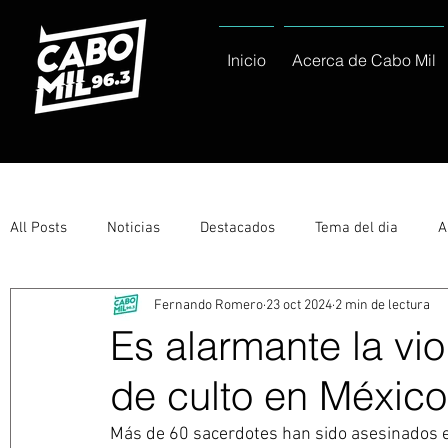
Inicio
Acerca de Cabo Mil
All Posts
Noticias
Destacados
Tema del dia
A
Fernando Romero
23 oct 2024
2 min de lectura
Eventos
Entérate
Deportes
La buena del día
Es alarmante la vio
de culto en México
Ayuntamiento de Los Cabos Informa
Nacionales e Inte
Más de 60 sacerdotes han sido asesinados e