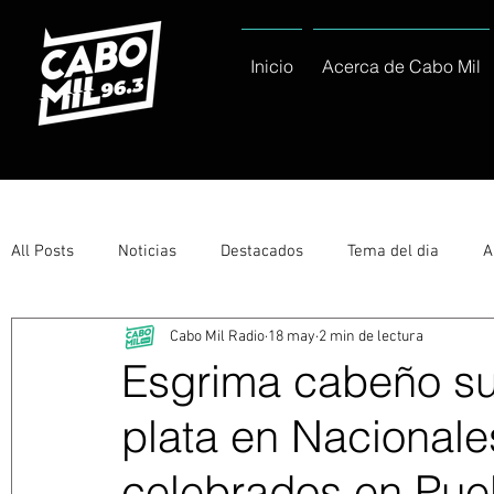
Inicio
Acerca de Cabo Mil
All Posts
Noticias
Destacados
Tema del dia
A
Cabo Mil Radio
18 may
2 min de lectura
Eventos
Entérate
Deportes
La buena del día
Esgrima cabeño s
plata en Naciona
Ayuntamiento de Los Cabos Informa
Nacionales e Inte
celebrados en Pue