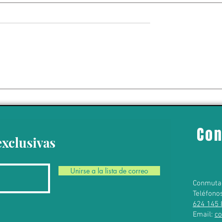
comendaciones
nir golpes de calor
bos
Con
exclusivas
Unirse a la lista de correo
Conmuta
Teléfono
624 145 
Email:
c