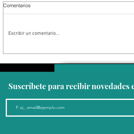
Comentarios
Escribir un comentario...
Mantiene Ayuntamiento de
Emiten re
Los Cabos 53 obras en
para preve
proceso para mejorar calles y
en Los Ca
espacios públicos
Suscríbete para recibir novedades 