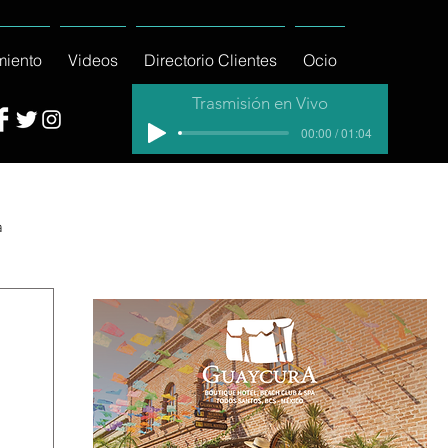
miento
Videos
Directorio Clientes
Ocio
Trasmisión en Vivo
00:00 / 01:04
a
cial