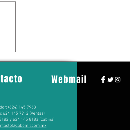
tacto
Webmail
dor:
(624) 145 7963
s:
624 145 7912
(Ventas)
8182
y
624 145 8183
(Cabina)
ontacto@cabomil.com.mx