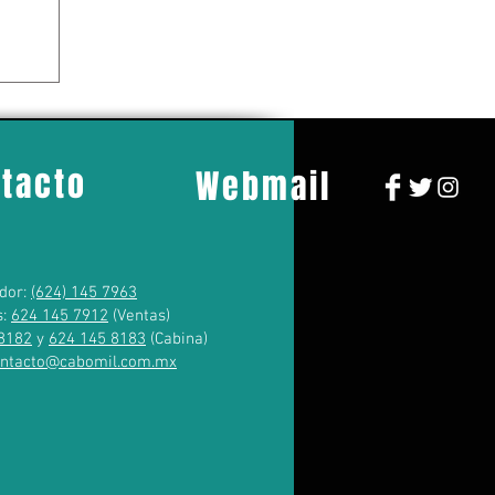
tacto
Webmail
dor:
(624) 145 7963
s:
624 145 7912
(Ventas)
8182
y
624 145 8183
(Cabina)
ontacto@cabomil.com.mx