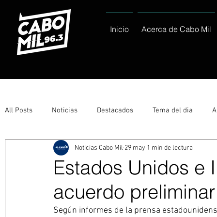
Inicio
Acerca de Cabo Mil
All Posts
Noticias
Destacados
Tema del dia
A
Noticias Cabo Mil
29 may
1 min de lectura
Eventos
Entérate
Deportes
La buena del día
Estados Unidos e I
acuerdo preliminar
Ayuntamiento de Los Cabos Informa
Nacionales e Inte
Según informes de la prensa estadounidens