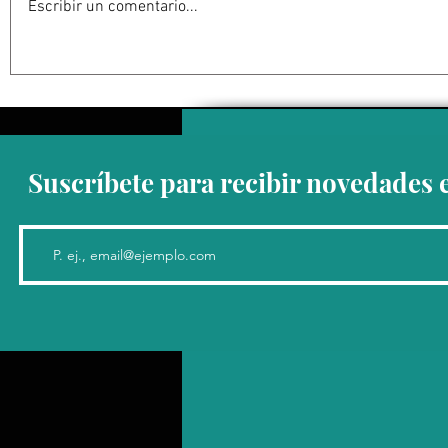
Escribir un comentario...
Estados Unidos golpea por
EU suspen
todos los frentes al Cartel
Michoacán
Jalisco: frenar las conexiones
contra su 
con la política mexicana y su
impacta ex
músculo económico
aguacate 
Suscríbete para recibir novedades 