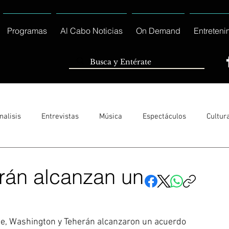
Programas
Al Cabo Noticias
On Demand
Entreteni
nalisis
Entrevistas
Música
Espectáculos
Cultur
Sólo Tránsito Local
Reportajes Especiales Al Cabo Notic
rán alcanzan un
rnacionales
Columnas
Locales Los Cabos
Servicio So
e, Washington y Teherán alcanzaron un acuerdo 