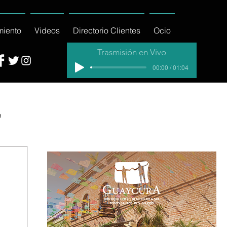
miento
Videos
Directorio Clientes
Ocio
Trasmisión en Vivo
00:00 / 01:04
a
cial