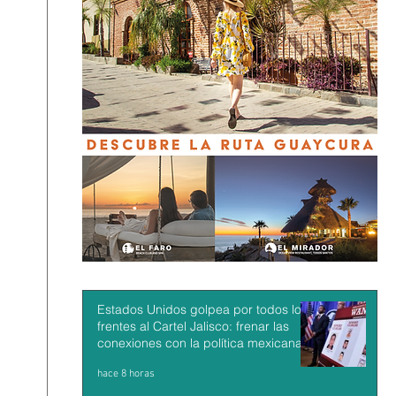
Estados Unidos golpea por todos los
frentes al Cartel Jalisco: frenar las
conexiones con la política mexicana y
su músculo económico
hace 8 horas