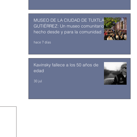
MUSEO DE LA CIUDAD DE TUXTLA
GUTIÉRREZ: Un museo comunitario
hecho desde y para la comunidad
hace 7 días
Kavinsky fallece a los 50 años de
edad
30 jul