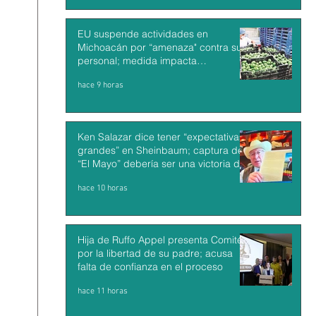
EU suspende actividades en
Michoacán por “amenaza" contra su
personal; medida impacta
exportaciones de aguacate mexicano
hace 9 horas
Ken Salazar dice tener “expectativas
grandes” en Sheinbaum; captura de
“El Mayo” debería ser una victoria de
México y EU
hace 10 horas
Hija de Ruffo Appel presenta Comité
por la libertad de su padre; acusa
falta de confianza en el proceso
hace 11 horas