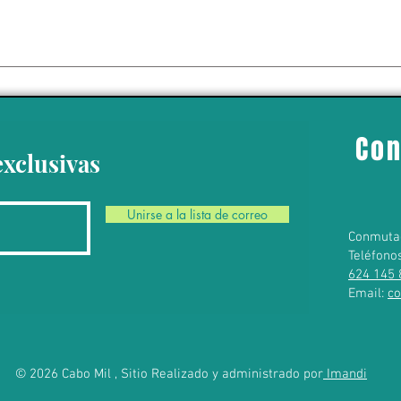
de actividades en
 por “amenaza"
personal; medida
portaciones de
Con
mexicano
exclusivas
Unirse a la lista de correo
Conmuta
Teléfono
624 145 
Email:
c
© 2026 Cabo Mil , Sitio Realizado y administrado por
Imandi