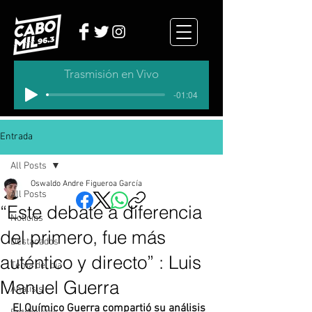
Trasmisión en Vivo
-01:04
Entrada
All Posts
Oswaldo Andre Figueroa García
All Posts
“Este debate a diferencia
Noticias
del primero, fue más
Destacados
auténtico y directo” : Luis
Tema del dia
Manuel Guerra
Analisis
El Químico Guerra compartió su análisis 