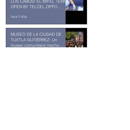
LOS CABOS! EL MIFEL TENNIS
OPEN BY TELCEL OPPO
ENTRA EN SU RECTA FINAL
hace 5 días
MUSEO DE LA CIUDAD DE
TUXTLA GUTIÉRREZ: Un
museo comunitario hecho
desde y para la comunidad
hace 5 días
Kavinsky fallece a los 50 años
de edad
hace 6 días
Resuelve juez federal que
reforma al Poder Judicial de
2024 es inconstitucional