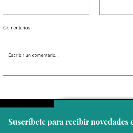
Comentarios
Escribir un comentario...
Abelardo De la Espriella
La Fiscalía
jurará como presidente de
en el ‘caso
Colombia bajo un fuerte
detención 
esquema de seguridad en
de Guerrer
Cali
Suscríbete para recibir novedades 