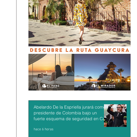
Abelardo De la Espriella jurará como
presidente de Colombia bajo un
fuerte esquema de seguridad en Cali
hace 6 horas