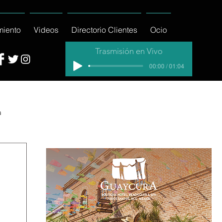
miento
Videos
Directorio Clientes
Ocio
Trasmisión en Vivo
00:00 / 01:04
a
cial