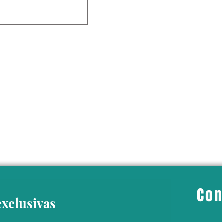
 da un giro político
 Ayotzinapa’ con la
del exgobernador
o Ángel Aguirre
Con
exclusivas