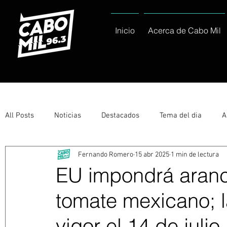
Inicio
Acerca de Cabo Mil
All Posts
Noticias
Destacados
Tema del dia
A
Fernando Romero
15 abr 2025
1 min de lectura
Eventos
Entérate
Deportes
La buena del día
EU impondrá aranc
tomate mexicano; l
Ayuntamiento de Los Cabos Informa
Nacionales e Inte
vigor el 14 de julio