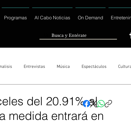
Programas
Al Cabo Noticias
On Demand
Entreteni
nalisis
Entrevistas
Música
Espectáculos
Cultur
Sólo Tránsito Local
Reportajes Especiales Al Cabo Notic
eles del 20.91% al
a medida entrará en
rnacionales
Columnas
Locales Los Cabos
Servicio So