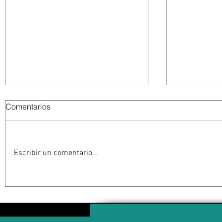
Comentarios
Escribir un comentario...
Abelardo De la Espriella
La Fiscalía
jurará como presidente de
en el ‘caso
Colombia bajo un fuerte
detención 
esquema de seguridad en
de Guerrer