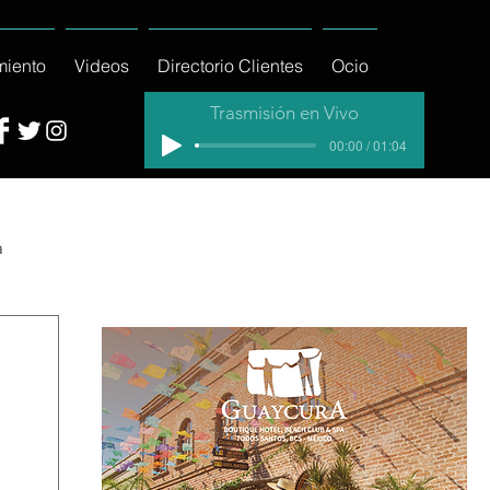
miento
Videos
Directorio Clientes
Ocio
Trasmisión en Vivo
00:00 / 01:04
a
cial