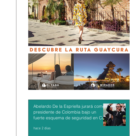
Abelardo De la Espriella jurará como
presidente de Colombia bajo un
fuerte esquema de seguridad en Cali
hace 2 días