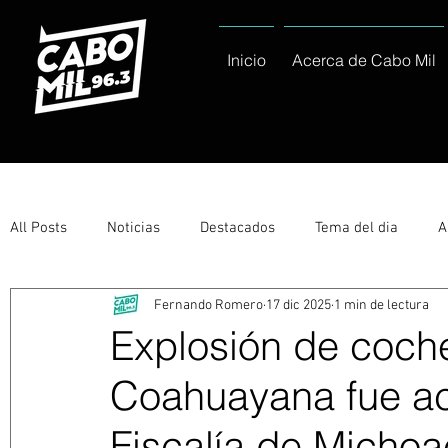
Inicio
Acerca de Cabo Mil
All Posts
Noticias
Destacados
Tema del dia
A
Fernando Romero
17 dic 2025
1 min de lectura
Eventos
Entérate
Deportes
La buena del día
Explosión de coc
Coahuayana fue act
Ayuntamiento de Los Cabos Informa
Nacionales e Inte
Fiscalía de Micho