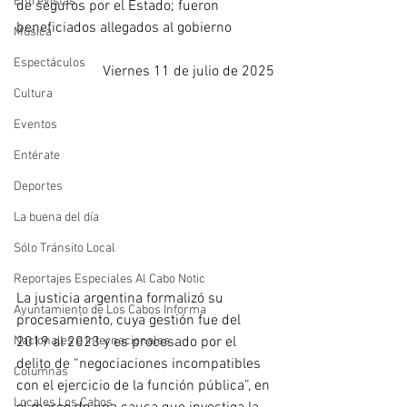
Entrevistas
de seguros por el Estado; fueron 
beneficiados allegados al gobierno
Música
Espectáculos
Viernes 11 de julio de 2025
Cultura
Eventos
Entérate
Deportes
La buena del día
Sólo Tránsito Local
Reportajes Especiales Al Cabo Notic
La justicia argentina formalizó su 
Ayuntamiento de Los Cabos Informa
procesamiento, cuya gestión fue del 
2019 al 2023 y es procesado por el 
Nacionales e Internacionales
delito de “negociaciones incompatibles 
Columnas
con el ejercicio de la función pública”, en 
Locales Los Cabos