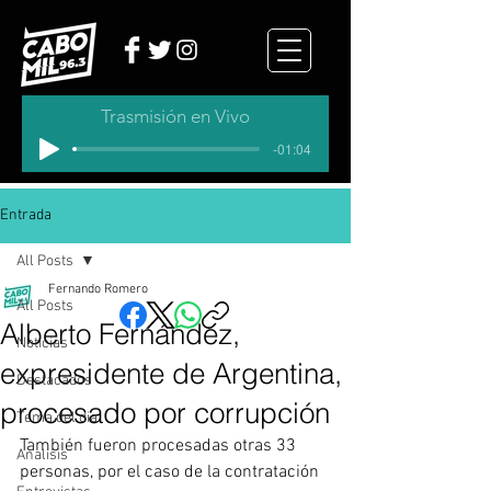
Trasmisión en Vivo
-01:04
Entrada
All Posts
Fernando Romero
All Posts
Alberto Fernández,
Noticias
expresidente de Argentina,
Destacados
procesado por corrupción
Tema del dia
También fueron procesadas otras 33 
Analisis
personas, por el caso de la contratación 