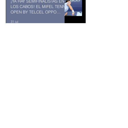
¡YA HAY SEMIFINALISTAS EN
LOS CABOS! EL MIFEL TENNIS
OPEN BY TELCEL OPPO
ENTRA EN SU RECTA FINAL
31 jul
MUSEO DE LA CIUDAD DE
TUXTLA GUTIÉRREZ: Un
museo comunitario hecho
desde y para la comunidad
31 jul
Abelardo De la Espriella jurará
como presidente de Colombia
bajo un fuerte esquema de
seguridad en Cali
hace 1 día
La Fiscalía da un giro político
en el ‘caso Ayotzinapa’ con la