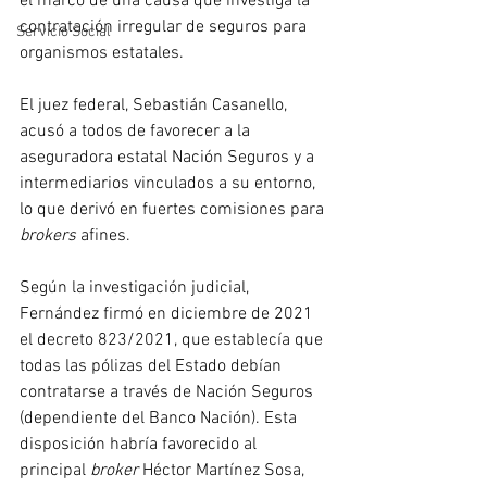
el marco de una causa que investiga la 
contratación irregular de seguros para 
Servicio Social
organismos estatales. 
El juez federal, Sebastián Casanello, 
acusó a todos de favorecer a la 
aseguradora estatal Nación Seguros y a 
intermediarios vinculados a su entorno, 
lo que derivó en fuertes comisiones para 
brokers
 afines.
Según la investigación judicial, 
Fernández firmó en diciembre de 2021 
el decreto 823/2021, que establecía que 
todas las pólizas del Estado debían 
contratarse a través de Nación Seguros 
(dependiente del Banco Nación). Esta 
disposición habría favorecido al 
principal 
broker
 Héctor Martínez Sosa, 