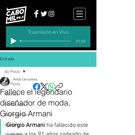
Trasmisión en Vivo
-01:04
Entrada
All Posts
Anna Cervantes
All Posts
Fallece el legendario
Noticias
diseñador de moda,
Destacados
Giorgio Armani
Tema del dia
Giorgio Armani 
ha fallecido este 
Analisis
jueves a los 91 años rodeado de 