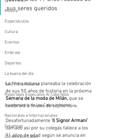
Entrevistas
sus seres queridos
Música
Espectáculos
Cultura
Eventos
Entérate
Deportes
La buena del día
La firma italiana planeaba la celebración 
Sólo Tránsito Local
de sus 50 años de historia en la próxima 
Reportajes Especiales Al Cabo Notic
Semana de la moda de Milán, 
que se 
Ayuntamiento de Los Cabos Informa
celebrará a finales de septiembre. 
Nacionales e Internacionales
Desafortunadamente 
'Il Signor Armani'
Columnas
llamado así por su colegas fallece a los 
91 años de edad 
según se anuncia en 
Locales Los Cabos