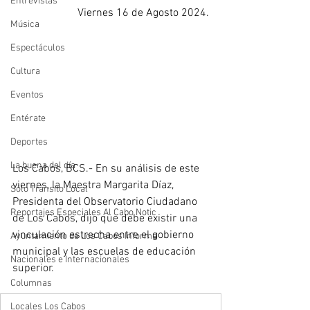
Entrevistas
Viernes 16 de Agosto 2024.
Música
Espectáculos
Cultura
Eventos
Entérate
Deportes
La buena del día
Los Cabos, BCS.- En su análisis de este 
viernes, la Maestra Margarita Díaz,  
Sólo Tránsito Local
Presidenta del Observatorio Ciudadano 
Reportajes Especiales Al Cabo Notic
de Los Cabos, dijo que debe existir una 
vinculación estrecha entre el gobierno 
Ayuntamiento de Los Cabos Informa
municipal y las escuelas de educación 
Nacionales e Internacionales
superior.
Columnas
Locales Los Cabos