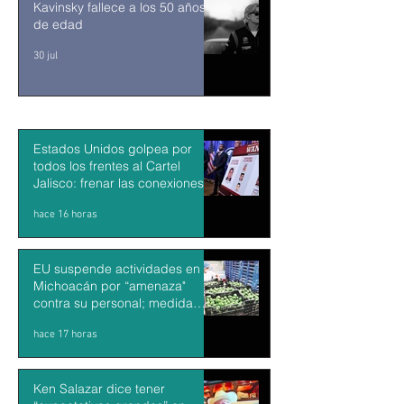
Kavinsky fallece a los 50 años
de edad
30 jul
Estados Unidos golpea por
todos los frentes al Cartel
Jalisco: frenar las conexiones
con la política mexicana y su
hace 16 horas
músculo económico
EU suspende actividades en
Michoacán por “amenaza"
contra su personal; medida
impacta exportaciones de
hace 17 horas
aguacate mexicano
Ken Salazar dice tener