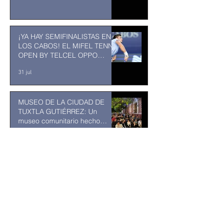
¡YA HAY SEMIFINALISTAS EN
LOS CABOS! EL MIFEL TENNIS
OPEN BY TELCEL OPPO
ENTRA EN SU RECTA FINAL
31 jul
MUSEO DE LA CIUDAD DE
TUXTLA GUTIÉRREZ: Un
museo comunitario hecho
desde y para la comunidad
31 jul
Abelardo De la Espriella jurará
como presidente de Colombia
bajo un fuerte esquema de
seguridad en Cali
hace 19 horas