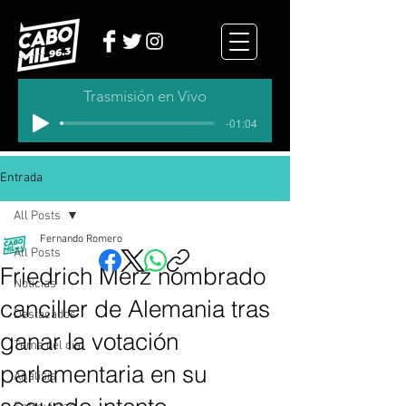
Trasmisión en Vivo
-01:04
Entrada
All Posts
Fernando Romero
All Posts
Friedrich Merz nombrado
Noticias
canciller de Alemania tras
Destacados
ganar la votación
Tema del dia
parlamentaria en su
Analisis