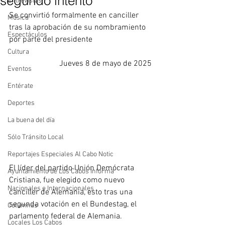
segundo intento
Entrevistas
Se convirtió formalmente en canciller 
Música
tras la aprobación de su nombramiento 
Espectáculos
por parte del presidente
Cultura
Jueves 8 de mayo de 2025
Eventos
Entérate
Deportes
La buena del día
Sólo Tránsito Local
Reportajes Especiales Al Cabo Notic
El líder del partido Unión Demócrata 
Ayuntamiento de Los Cabos Informa
Cristiana, fue elegido como nuevo 
Nacionales e Internacionales
canciller de Alemania, esto tras una 
segunda votación en el Bundestag, el 
Columnas
parlamento federal de Alemania. 
Locales Los Cabos