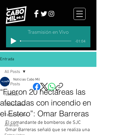
Trasmisión en Vivo
-01:04
Entrada
All Posts
Noticias Cabo Mil
All Posts
“Fueron 20 hectáreas las
Noticias
afectadas con incendio en
Destacados
el Estero”: Omar Barreras
Tema del dia
El comandante de bomberos de SJC 
Analisis
Omar Barreras señaló que se realiza una 