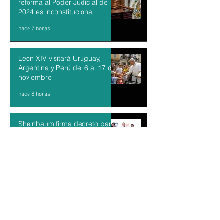
reforma al Poder Judicial de
2024 es inconstitucional
hace 7 horas
León XIV visitará Uruguay,
Argentina y Perú del 6 al 17 de
noviembre
hace 8 horas
Sheinbaum firma decreto para
fortalecer transparencia en el
gobierno
hace 9 horas
Kazajistán libera una tigresa
para recuperar una población
desaparecida hace más de 70
años