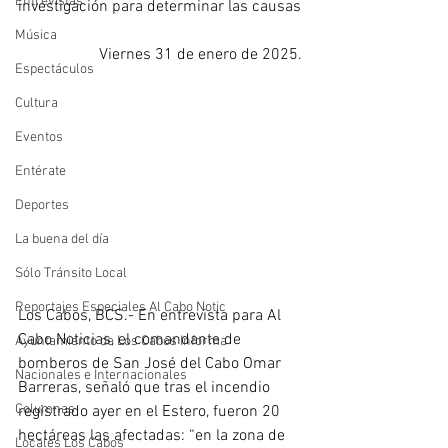
Entrevistas
investigación para determinar las causas
Música
Viernes 31 de enero de 2025.
Espectáculos
Cultura
Eventos
Entérate
Deportes
La buena del día
Sólo Tránsito Local
Reportajes Especiales Al Cabo Notic
Los Cabos, BCS.- En entrevista para Al 
Cabo Noticias, el comandante de 
Ayuntamiento de Los Cabos Informa
bomberos de San José del Cabo Omar 
Nacionales e Internacionales
Barreras, señaló que tras el incendio 
Columnas
registrado ayer en el Estero, fueron 20 
hectáreas las afectadas: “en la zona de 
Locales Los Cabos