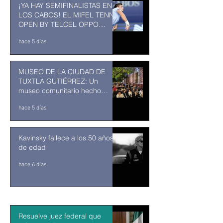
¡YA HAY SEMIFINALISTAS EN
LOS CABOS! EL MIFEL TENNIS
OPEN BY TELCEL OPPO
ENTRA EN SU RECTA FINAL
hace 5 días
MUSEO DE LA CIUDAD DE
TUXTLA GUTIÉRREZ: Un
museo comunitario hecho
desde y para la comunidad
hace 5 días
Kavinsky fallece a los 50 años
de edad
hace 6 días
Resuelve juez federal que