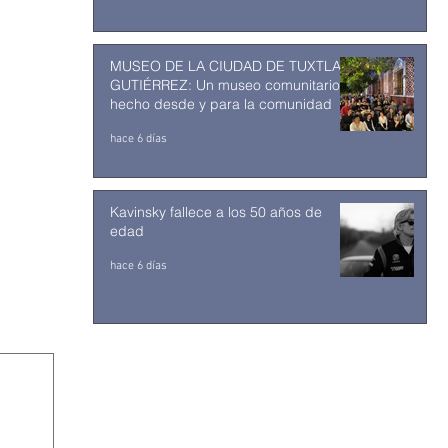
MUSEO DE LA CIUDAD DE TUXTLA
GUTIÉRREZ: Un museo comunitario
hecho desde y para la comunidad
hace 6 días
Kavinsky fallece a los 50 años de
edad
hace 6 días