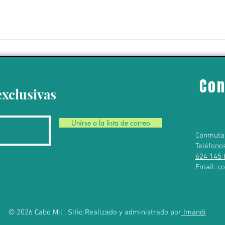
isitará Uruguay,
 Perú del 6 al 17
bre
Con
exclusivas
Unirse a la lista de correo
Conmuta
Teléfono
624 145 
Email:
c
© 2026 Cabo Mil , Sitio Realizado y administrado por
Imandi