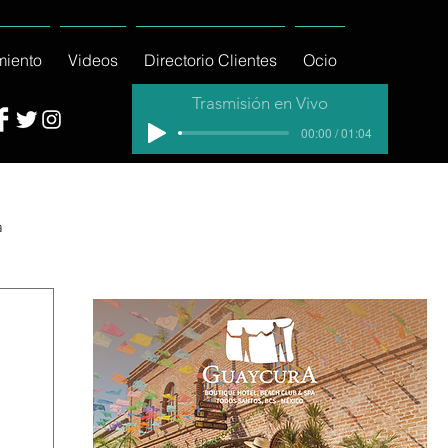
miento
Videos
Directorio Clientes
Ocio
Trasmisión en Vivo
00:00 / 01:04
a
cial