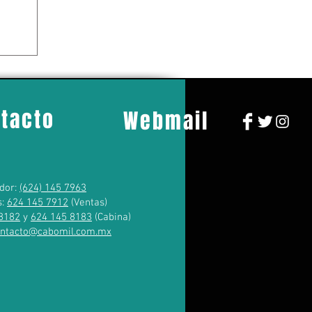
tacto
Webmail
dor:
(624) 145 7963
s:
624 145 7912
(Ventas)
8182
y
624 145 8183
(Cabina)
ontacto@cabomil.com.mx