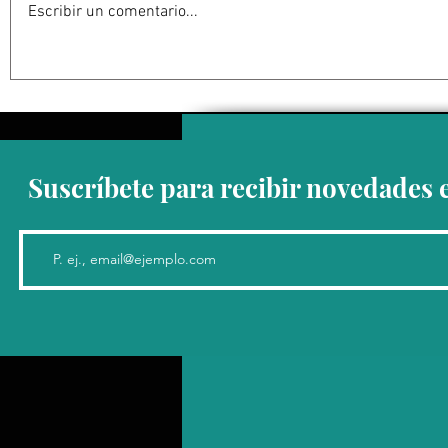
Escribir un comentario...
Resuelve juez federal que
León XIV v
reforma al Poder Judicial de
Argentina y
2024 es inconstitucional
de noviem
Suscríbete para recibir novedades 