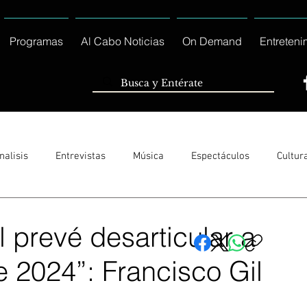
Programas
Al Cabo Noticias
On Demand
Entreteni
nalisis
Entrevistas
Música
Espectáculos
Cultur
Sólo Tránsito Local
Reportajes Especiales Al Cabo Notic
 prevé desarticular a
 2024”: Francisco Gil
rnacionales
Columnas
Locales Los Cabos
Servicio So