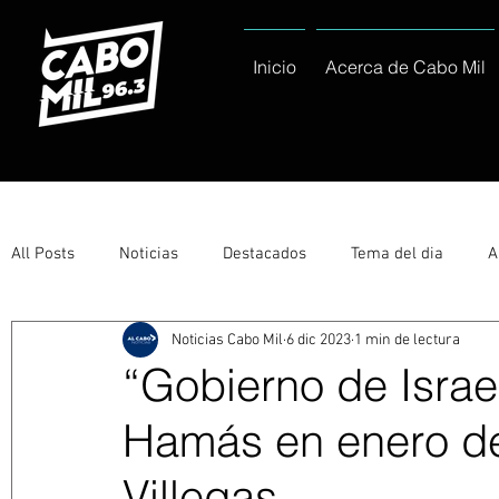
Inicio
Acerca de Cabo Mil
All Posts
Noticias
Destacados
Tema del dia
A
Noticias Cabo Mil
6 dic 2023
1 min de lectura
Eventos
Entérate
Deportes
La buena del día
“Gobierno de Israel
Hamás en enero de
Ayuntamiento de Los Cabos Informa
Nacionales e Inte
Villegas