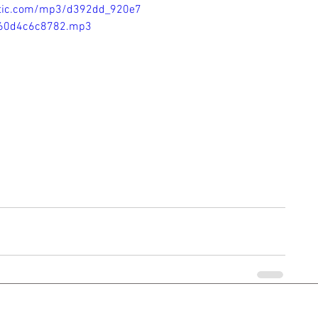
static.com/mp3/d392dd_920e7
60d4c6c8782.mp3