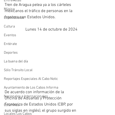
Entrevistas
Tren de Aragua pelea ya a los cárteles 
Música
mexicanos el tráfico de personas en la 
frontera con Estados Unidos.
Espectáculos
Cultura
Lunes 14 de octubre de 2024
Eventos
Entérate
Deportes
La buena del día
Sólo Tránsito Local
Reportajes Especiales Al Cabo Notic
Ayuntamiento de Los Cabos Informa
De acuerdo con información de la 
Nacionales e Internacionales
Oficina de Aduanas y Protección 
Fronteriza de Estados Unidos (CBP, por 
Columnas
sus siglas en inglés), el grupo surgido en 
Locales Los Cabos