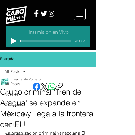
Trasmisión en Vivo
-01:04
Entrada
All Posts
Fernando Romero
All Posts
Grupo criminal 'Tren de
Noticias
Aragua' se expande en
Destacados
México y llega a la frontera
Tema del dia
con EU
Analisis
La organización criminal venezolana El 