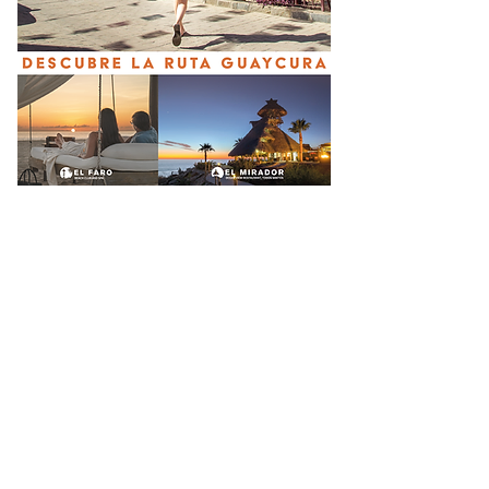
Checo Perez no logra sumar
puntos en Cadillac
hace 2 días
¡YA HAY SEMIFINALISTAS EN
LOS CABOS! EL MIFEL TENNIS
OPEN BY TELCEL OPPO
ENTRA EN SU RECTA FINAL
hace 6 días