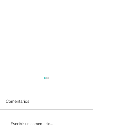
Comentarios
León XIV visitará Uruguay,
Sheinbaum firma
Escribir un comentario...