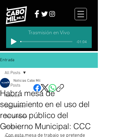
Trasmisión en Vivo
-01:04
Entrada
All Posts
Noticias Cabo Mil
All Posts
Habrá mesa de
Noticias
seguimiento en el uso del
Destacados
recurso público del
Tema del dia
Gobierno Municipal: CCC
Analisis
Con esta mesa de trabajo se pretende 