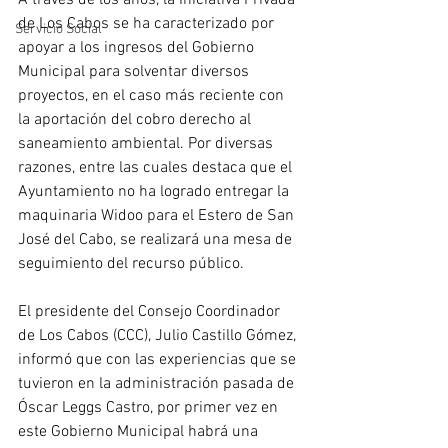
A través de los años, la Iniciativa Privada 
de Los Cabos se ha caracterizado por 
Servicio Social
apoyar a los ingresos del Gobierno 
Municipal para solventar diversos 
proyectos, en el caso más reciente con 
la aportación del cobro derecho al 
saneamiento ambiental. Por diversas 
razones, entre las cuales destaca que el 
Ayuntamiento no ha logrado entregar la 
maquinaria Widoo para el Estero de San 
José del Cabo, se realizará una mesa de 
seguimiento del recurso público. 
El presidente del Consejo Coordinador 
de Los Cabos (CCC), Julio Castillo Gómez, 
informó que con las experiencias que se 
tuvieron en la administración pasada de 
Óscar Leggs Castro, por primer vez en 
este Gobierno Municipal habrá una 