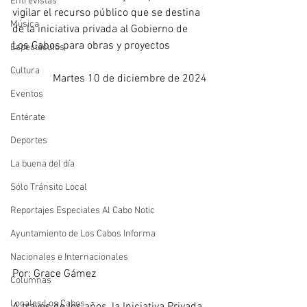
Entrevistas
vigilar el recurso público que se destina 
Música
de la iniciativa privada al Gobierno de 
Los Cabos para obras y proyectos
Espectáculos
Cultura
Martes 10 de diciembre de 2024
Eventos
Entérate
Deportes
La buena del día
Sólo Tránsito Local
Reportajes Especiales Al Cabo Notic
Ayuntamiento de Los Cabos Informa
Nacionales e Internacionales
Por: Grace Gámez
Columnas
Locales Los Cabos