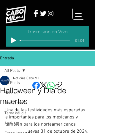
Trasmisión en Vivo
-01:04
Entrada
All Posts
Noticias Cabo Mil
All Posts
Halloween y Día de
Noticias
muertos
Destacados
Una de las festividades más esperadas 
Tema del dia
e importantes para los mexicanos y 
Analisis
también para los norteamericanos
Jueves 31 de octubre de 2024. 