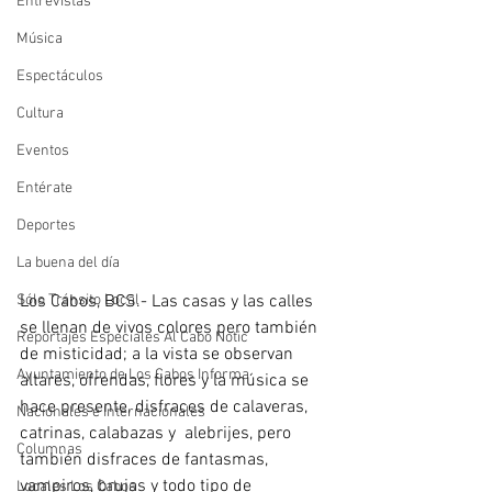
Entrevistas
Música
Espectáculos
Cultura
Eventos
Entérate
Deportes
La buena del día
Los Cabos, BCS.- Las casas y las calles 
Sólo Tránsito Local
se llenan de vivos colores pero también 
Reportajes Especiales Al Cabo Notic
de misticidad; a la vista se observan 
Ayuntamiento de Los Cabos Informa
altares, ofrendas, flores y la música se 
hace presente, disfraces de calaveras, 
Nacionales e Internacionales
catrinas, calabazas y  alebrijes, pero 
Columnas
también disfraces de fantasmas, 
vampiros, brujas y todo tipo de 
Locales Los Cabos