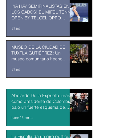
¡YA HAY SEMIFINALISTAS EN
LOS CABOS! EL MIFEL TENNIS
OPEN BY TELCEL OPPO
ENTRA EN SU RECTA FINAL
31 jul
MUSEO DE LA CIUDAD DE
TUXTLA GUTIÉRREZ: Un
museo comunitario hecho
desde y para la comunidad
31 jul
Abelardo De la Espriella jurará
como presidente de Colombia
bajo un fuerte esquema de
seguridad en Cali
hace 15 horas
La Fiscalía da un giro político