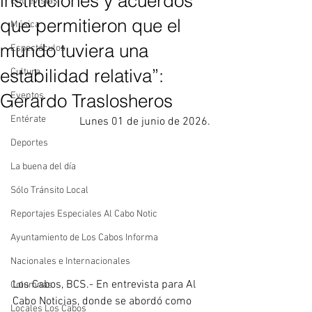
instituciones y acuerdos
Entrevistas
que permitieron que el
Música
mundo tuviera una
Espectáculos
estabilidad relativa”:
Cultura
Gerardo Traslosheros
Eventos
Entérate
Lunes 01 de junio de 2026.
Deportes
La buena del día
Sólo Tránsito Local
Reportajes Especiales Al Cabo Notic
Ayuntamiento de Los Cabos Informa
Nacionales e Internacionales
Los Cabos, BCS.- En entrevista para Al 
Columnas
Cabo Noticias, donde se abordó como 
Locales Los Cabos