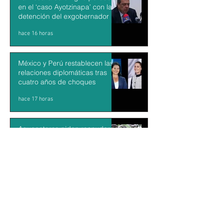
en el ‘caso Ayotzinapa’ con la
detención del exgobernador de
Guerrero Ángel Aguirre
hace 16 horas
México y Perú restablecen las
relaciones diplomáticas tras
cuatro años de choques
hace 17 horas
Aguacateros piden reanudar
exportaciones hacia EU tras
suspensión por motivos de
seguridad
hace 18 horas
KARLA SOTELO: Escritora,
docente y tallerista en La Paz