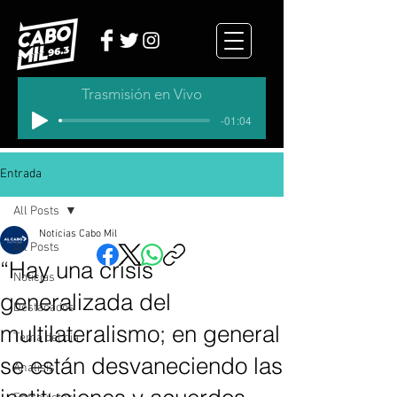
Trasmisión en Vivo
-01:04
Entrada
All Posts
Noticias Cabo Mil
All Posts
“Hay una crisis
Noticias
generalizada del
Destacados
multilateralismo; en general
Tema del dia
se están desvaneciendo las
Analisis