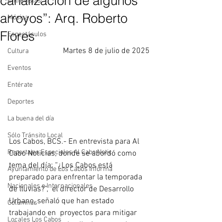
canalización de algunos
Entrevistas
arroyos”: Arq. Roberto
Música
Flores
Espectáculos
Martes 8 de julio de 2025
Cultura
Eventos
Entérate
Deportes
La buena del día
Sólo Tránsito Local
Los Cabos, BCS.- En entrevista para Al 
Reportajes Especiales Al Cabo Notic
Cabo Noticias, donde se abordó como 
tema del día: “¿Los Cabos está 
Ayuntamiento de Los Cabos Informa
preparado para enfrentar la temporada 
Nacionales e Internacionales
de lluvias?”,  el director de Desarrollo 
Urbano, señaló que han estado 
Columnas
trabajando en  proyectos para mitigar 
Locales Los Cabos