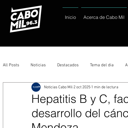
Inicio
Acerca de Cabo Mil
All Posts
Noticias
Destacados
Tema del dia
A
Noticias Cabo Mil
2 oct 2025
1 min de lectura
Eventos
Entérate
Deportes
La buena del día
Hepatitis B y C, fa
desarrollo del cán
Ayuntamiento de Los Cabos Informa
Nacionales e Inte
Mendoza