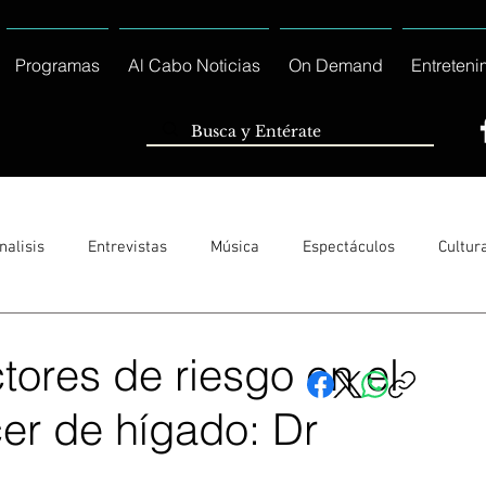
Programas
Al Cabo Noticias
On Demand
Entreteni
nalisis
Entrevistas
Música
Espectáculos
Cultur
Sólo Tránsito Local
Reportajes Especiales Al Cabo Notic
ctores de riesgo en el
cer de hígado: Dr
rnacionales
Columnas
Locales Los Cabos
Servicio So