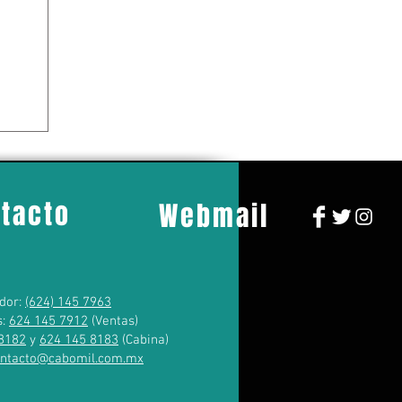
tacto
Webmail
dor:
(624) 145 7963
s:
624 145 7912
(Ventas)
8182
y
624 145 8183
(Cabina)
ontacto@cabomil.com.mx