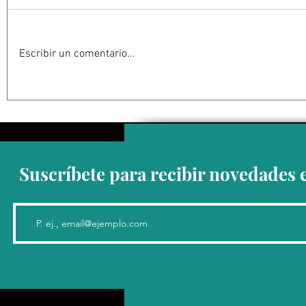
Escribir un comentario...
“El cuerpo que genera sus
“En BCS el
propios cables o circuitos
se manifie
electrónicos”: Emilio Carrillo
en aument
temperatur
Díaz
Suscríbete para recibir novedades 