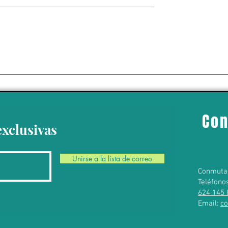
 cambio climático
sta principalmente
o de
as”: Margarita
Con
exclusivas
Unirse a la lista de correo
Conmuta
Teléfono
624 145 
Email:
c