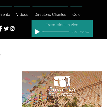
miento
Videos
Directorio Clientes
Ocio
Trasmisión en Vivo
00:00 / 01:04
a
cial