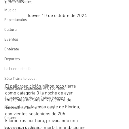
Entrevistas
generalizados
Música
Jueves 10 de octubre de 2024
Espectáculos
Cultura
Eventos
Entérate
Deportes
La buena del día
Sólo Tránsito Local
El peligroso ciclón Milton tocó tierra 
Reportajes Especiales Al Cabo Notic
como categoría 3 la noche de ayer 
Ayuntamiento de Los Cabos Informa
miércoles en Siesta Key, cerca de 
Sarasota, en la costa oeste de Florida, 
Nacionales e Internacionales
con vientos sostenidos de 205 
Columnas
kilómetros por hora, provocando una 
marejada ciclónica mortal, inundaciones 
Locales Los Cabos