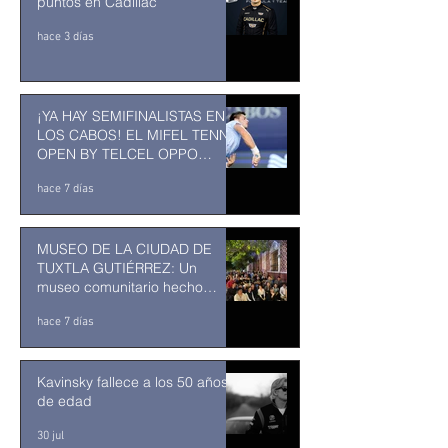
puntos en Cadillac
hace 3 días
¡YA HAY SEMIFINALISTAS EN
LOS CABOS! EL MIFEL TENNIS
OPEN BY TELCEL OPPO
ENTRA EN SU RECTA FINAL
hace 7 días
MUSEO DE LA CIUDAD DE
TUXTLA GUTIÉRREZ: Un
museo comunitario hecho
desde y para la comunidad
hace 7 días
Kavinsky fallece a los 50 años
de edad
30 jul