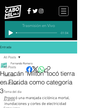
Trasmisión en Vivo
-01:04
Entrada
All Posts
Fernando Romero
All Posts
Huracán "Milton" tocó tierra
Noticias
en Florida como categoría
Destacados
3
Tema del dia
Provocó una marejada ciclónica mortal, 
Analisis
inundaciones y cortes de electricidad 