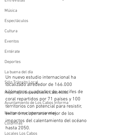
Entrevistas
Música
Espectáculos
Cultura
Eventos
Entérate
Deportes
La buena del día
Un nuevo estudio internacional ha 
Sólo Tránsito Local
localizado alrededor de 166.000 
kilómetros cuadrados de arrecifes de 
Reportajes Especiales Al Cabo Notic
coral repartidos por 71 países y 100 
Ayuntamiento de Los Cabos Informa
territorios con potencial para resistir, 
evitar o recuperarse mejor de los 
Nacionales e Internacionales
impactos del calentamiento del océano 
Columnas
hasta 2050. 
Locales Los Cabos