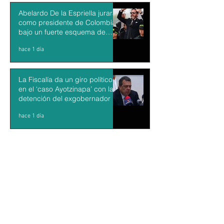
Abelardo De la Espriella jurará
como presidente de Colombia
bajo un fuerte esquema de
seguridad en Cali
hace 1 día
La Fiscalía da un giro político
en el ‘caso Ayotzinapa’ con la
detención del exgobernador de
Guerrero Ángel Aguirre
hace 1 día
México y Perú restablecen las
relaciones diplomáticas tras
cuatro años de choques
hace 1 día
Aguacateros piden reanudar
exportaciones hacia EU tras