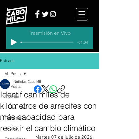
Trasmisión en Vivo
-01:04
Entrada
All Posts
Noticias Cabo Mil
All Posts
Identifican miles de
Noticias
kilómetros de arrecifes con
Destacados
más capacidad para
Tema del dia
resistir el cambio climático
Analisis
Martes 07 de julio de 2026.