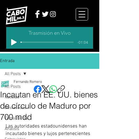
Trasmisión en Vivo
-01:04
Entrada
All Posts
Fernando Romero
All Posts
Incautan en EE. UU. bienes
Noticias
de círculo de Maduro por
Destacados
700 mdd
Tema del dia
Las autoridades estadounidenses han 
Analisis
incautado bienes y lujos pertenecientes 