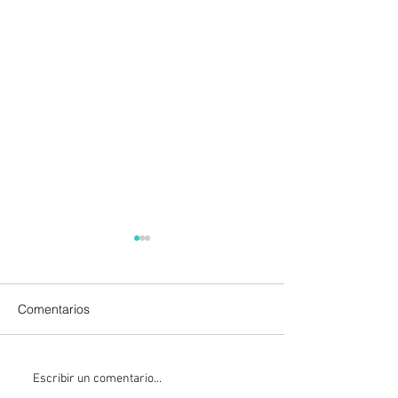
Comentarios
La Fiscalía da un giro
México y Perú
Escribir un comentario...