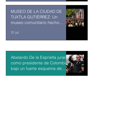
MUSEO DE LA CIUDAD DE
TUXTLA GUTIÉRREZ: Un
museo comunitario hecho
desde y para la comunidad
31 jul
Abelardo De la Espriella jurará
como presidente de Colombia
bajo un fuerte esquema de
seguridad en Cali
hace 11 horas
La Fiscalía da un giro político
en el ‘caso Ayotzinapa’ con la
detención del exgobernador de
Guerrero Ángel Aguirre
hace 12 horas