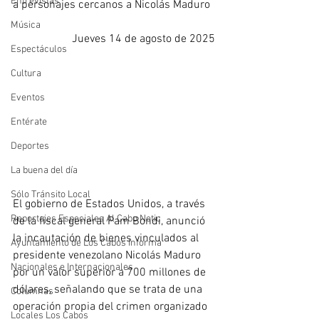
Entrevistas
a personajes cercanos a Nicolás Maduro
Música
Jueves 14 de agosto de 2025
Espectáculos
Cultura
Eventos
Entérate
Deportes
La buena del día
Sólo Tránsito Local
El gobierno de Estados Unidos, a través 
Reportajes Especiales Al Cabo Notic
de la fiscal general Pam Bondi, anunció 
la incautación de bienes vinculados al 
Ayuntamiento de Los Cabos Informa
presidente venezolano Nicolás Maduro 
Nacionales e Internacionales
por un valor superior a 700 millones de 
dólares, señalando que se trata de una 
Columnas
operación propia del crimen organizado 
Locales Los Cabos