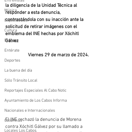
Entrevistas
la diligencia de la Unidad Técnica al 
Música
responder a esta denuncia, 
contrastándola con su inacción ante la 
Espectáculos
solicitud de retirar imágenes con el 
Cultura
emblema del INE hechas por Xóchitl 
Eventos
Gálvez
Entérate
Viernes 29 de marzo de 2024.
Deportes
La buena del día
Sólo Tránsito Local
Reportajes Especiales Al Cabo Notic
Ayuntamiento de Los Cabos Informa
Nacionales e Internacionales
El INE rechazó la denuncia de Morena 
Columnas
contra Xóchitl Gálvez por su llamado a 
Locales Los Cabos