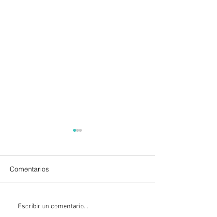
Comentarios
Aguacateros piden
" Está restringido
Escribir un comentario...