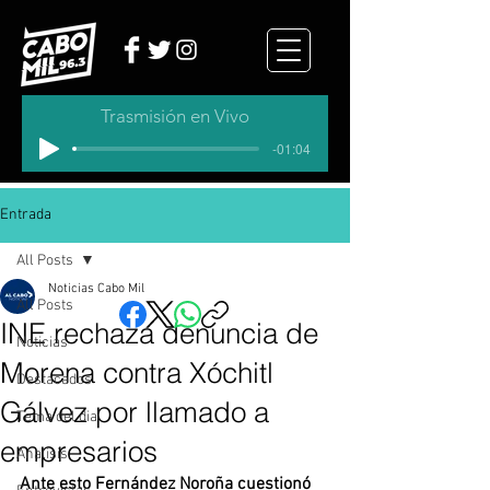
Trasmisión en Vivo
-01:04
Entrada
All Posts
Noticias Cabo Mil
All Posts
INE rechaza denuncia de
Noticias
Morena contra Xóchitl
Destacados
Gálvez por llamado a
Tema del dia
empresarios
Analisis
Ante esto Fernández Noroña cuestionó 