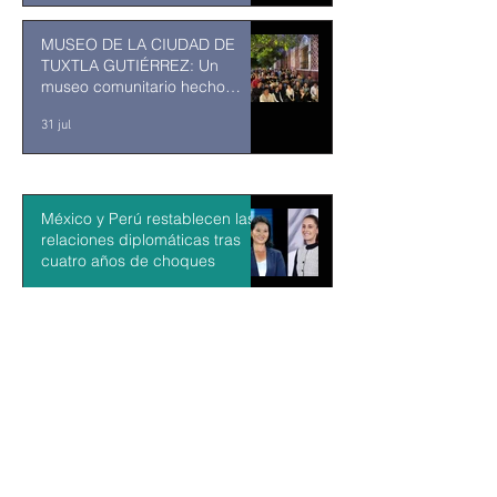
MUSEO DE LA CIUDAD DE
TUXTLA GUTIÉRREZ: Un
museo comunitario hecho
desde y para la comunidad
31 jul
México y Perú restablecen las
relaciones diplomáticas tras
cuatro años de choques
hace 4 minutos
Aguacateros piden reanudar
exportaciones hacia EU tras
suspensión por motivos de
seguridad
hace 1 hora