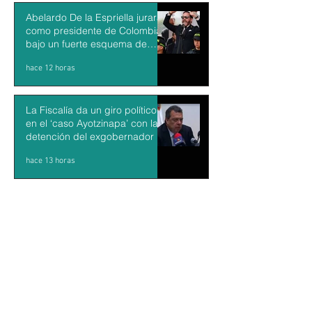
Abelardo De la Espriella jurará
como presidente de Colombia
bajo un fuerte esquema de
seguridad en Cali
hace 12 horas
La Fiscalía da un giro político
en el ‘caso Ayotzinapa’ con la
detención del exgobernador de
Guerrero Ángel Aguirre
hace 13 horas
México y Perú restablecen las
relaciones diplomáticas tras
cuatro años de choques
hace 14 horas
Aguacateros piden reanudar
exportaciones hacia EU tras