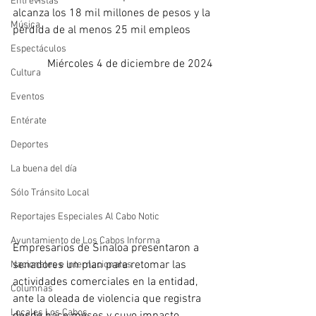
Entrevistas
alcanza los 18 mil millones de pesos y la 
Música
pérdida de al menos 25 mil empleos
Espectáculos
Miércoles 4 de diciembre de 2024
Cultura
Eventos
Entérate
Deportes
La buena del día
Sólo Tránsito Local
Reportajes Especiales Al Cabo Notic
Ayuntamiento de Los Cabos Informa
Empresarios de Sinaloa presentaron a 
senadores un plan para retomar las 
Nacionales e Internacionales
actividades comerciales en la entidad, 
Columnas
ante la oleada de violencia que registra 
Locales Los Cabos