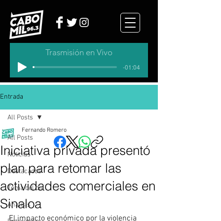
Trasmisión en Vivo
-01:04
Entrada
All Posts
Fernando Romero
All Posts
Iniciativa privada presentó
Noticias
plan para retomar las
Destacados
actividades comerciales en
Tema del dia
Sinaloa
Analisis
El impacto económico por la violencia 