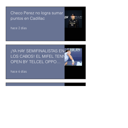
Checo Perez no logra sumar
puntos en Cadillac
hace 2 días
¡YA HAY SEMIFINALISTAS EN
LOS CABOS! EL MIFEL TENNIS
OPEN BY TELCEL OPPO
ENTRA EN SU RECTA FINAL
hace 6 días
MUSEO DE LA CIUDAD DE
TUXTLA GUTIÉRREZ: Un
museo comunitario hecho
desde y para la comunidad
hace 7 días
Kavinsky fallece a los 50 años