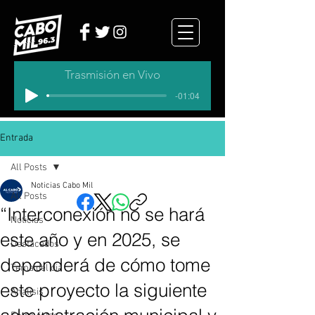
Trasmisión en Vivo
-01:04
Entrada
All Posts
Noticias Cabo Mil
All Posts
“Interconexión no se hará
Noticias
este año y en 2025, se
Destacados
dependerá de cómo tome
Tema del dia
este proyecto la siguiente
Analisis