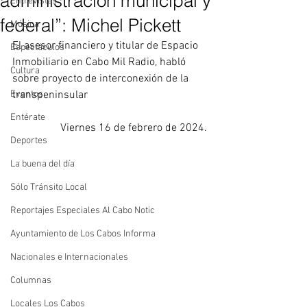
administración municipal y
Entrevistas
federal”: Michel Pickett
Música
El asesor financiero y titular de Espacio 
Espectáculos
Inmobiliario en Cabo Mil Radio, habló 
Cultura
sobre proyecto de interconexión de la 
Eventos
transpeninsular
Entérate
Viernes 16 de febrero de 2024.
Deportes
La buena del día
Sólo Tránsito Local
Reportajes Especiales Al Cabo Notic
Ayuntamiento de Los Cabos Informa
Nacionales e Internacionales
Columnas
Locales Los Cabos