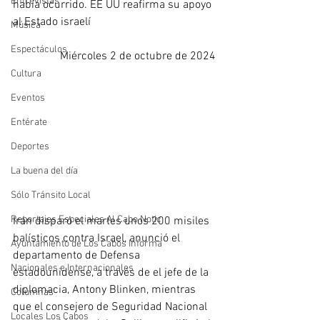
Entrevistas
había ocurrido. EE UU reafirma su apoyo 
al Estado israelí
Música
Espectáculos
Miércoles 2 de octubre de 2024
Cultura
Eventos
Entérate
Deportes
La buena del día
Sólo Tránsito Local
Reportajes Especiales Al Cabo Notic
Irán disparó el martes unos 200 misiles 
balísticos contra Israel, anunció el 
Ayuntamiento de Los Cabos Informa
departamento de Defensa 
Nacionales e Internacionales
estadounidense, a través de el jefe de la 
diplomacia, Antony Blinken, mientras 
Columnas
que el consejero de Seguridad Nacional 
Locales Los Cabos