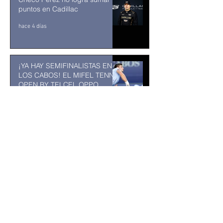
puntos en Cadillac
hace 4 días
¡YA HAY SEMIFINALISTAS EN
LOS CABOS! EL MIFEL TENNIS
OPEN BY TELCEL OPPO
ENTRA EN SU RECTA FINAL
31 jul
MUSEO DE LA CIUDAD DE
TUXTLA GUTIÉRREZ: Un
museo comunitario hecho
desde y para la comunidad
31 jul
Abelardo De la Espriella jurará
como presidente de Colombia