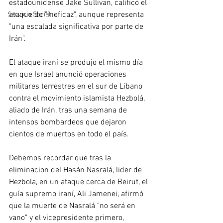
estadounidense Jake Sullivan, calificó el 
ataque de "ineficaz", aunque representa 
Servicio Social
"una escalada significativa por parte de 
Irán".
El ataque iraní se produjo el mismo día 
en que Israel anunció operaciones 
militares terrestres en el sur de Líbano 
contra el movimiento islamista Hezbolá, 
aliado de Irán, tras una semana de 
intensos bombardeos que dejaron 
cientos de muertos en todo el país.
Debemos recordar que tras la 
eliminacion del Hasán Nasralá, lider de 
Hezbola, en un ataque cerca de Beirut, el 
guía supremo iraní, Ali Jamenei, afirmó 
que la muerte de Nasralá "no será en 
vano" y el vicepresidente primero, 