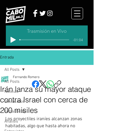
Trasmisión en Vivo
-01:04
Entrada
All Posts
Fernando Romero
All Posts
Irán lanza su mayor ataque
Noticias
contra Israel con cerca de
Destacados
200 misiles
Tema del dia
Los proyectiles iraníes alcanzan zonas 
Analisis
habitadas, algo que hasta ahora no 