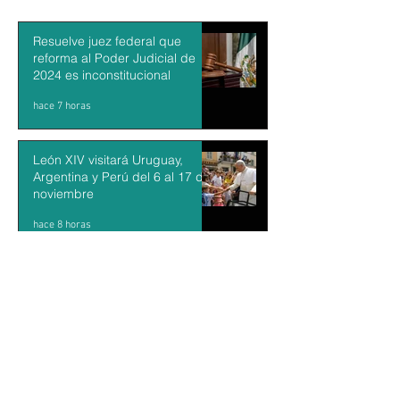
Resuelve juez federal que
reforma al Poder Judicial de
2024 es inconstitucional
hace 7 horas
León XIV visitará Uruguay,
Argentina y Perú del 6 al 17 de
noviembre
hace 8 horas
Sheinbaum firma decreto para
fortalecer transparencia en el
gobierno
hace 9 horas
Kazajistán libera una tigresa