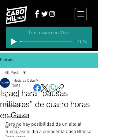
Trasmisión en Vivo
-01:04
Entrada
All Posts
Noticias Cabo Mil
All Posts
Israel hará “pausas
Noticias
militares” de cuatro horas
Destacados
en Gaza
Tema del dia
Pero no hay posibilidad de un alto al 
Analisis
fuego, así lo dio a conocer la Casa Blanca