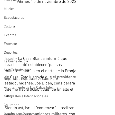
Entrevistas
Viernes 10 de noviembre de 2023.
Música
Espectáculos
Cultura
Eventos
Entérate
Deportes
Israel.- La Casa Blanca informó que 
La buena del día
Israel aceptó establecer "pausas 
Sólo Tránsito Local
militares" diarias en el norte de la Franja 
de Gaza. Esto luego de que el presidente 
Reportajes Especiales Al Cabo Notic
estadounidense, Joe Biden, considerara 
Ayuntamiento de Los Cabos Informa
que "no había posibilidad" de un alto el 
fuego.
Nacionales e Internacionales
Columnas
Siendo así, Israel "comenzará a realizar 
pausas en sus maniobras militares, con 
Locales Los Cabos