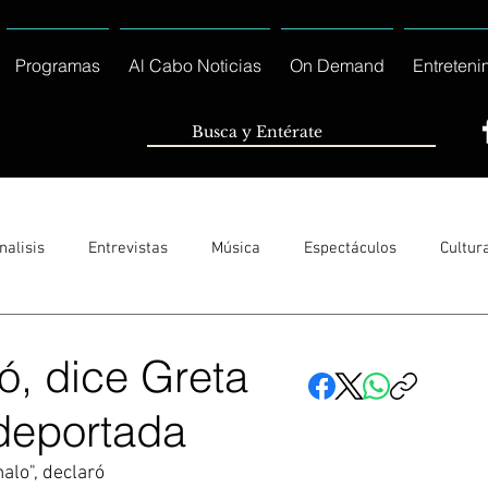
Programas
Al Cabo Noticias
On Demand
Entreteni
nalisis
Entrevistas
Música
Espectáculos
Cultur
Sólo Tránsito Local
Reportajes Especiales Al Cabo Notic
ó, dice Greta
 deportada
rnacionales
Columnas
Locales Los Cabos
Servicio So
alo", declaró