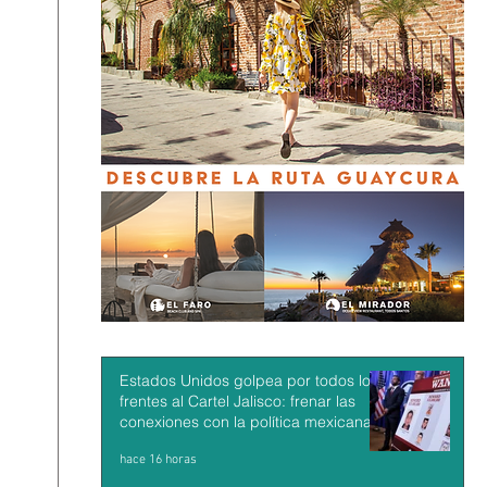
Estados Unidos golpea por todos los
frentes al Cartel Jalisco: frenar las
conexiones con la política mexicana y
su músculo económico
hace 16 horas