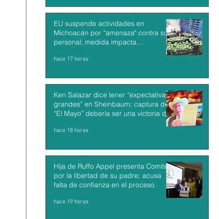
EU suspende actividades en
Michoacán por “amenaza" contra su
personal; medida impacta
exportaciones de aguacate mexicano
hace 17 horas
Ken Salazar dice tener “expectativas
grandes” en Sheinbaum; captura de
“El Mayo” debería ser una victoria de
México y EU
hace 18 horas
Hija de Ruffo Appel presenta Comité
por la libertad de su padre; acusa
falta de confianza en el proceso
hace 19 horas