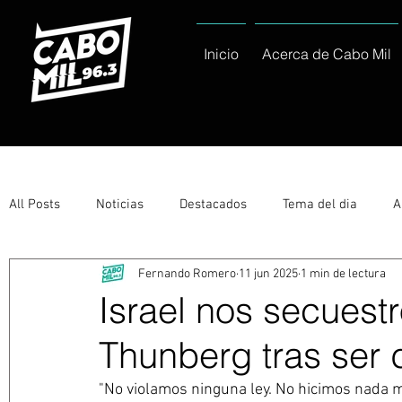
Inicio
Acerca de Cabo Mil
All Posts
Noticias
Destacados
Tema del dia
A
Fernando Romero
11 jun 2025
1 min de lectura
Eventos
Entérate
Deportes
La buena del día
Israel nos secuestr
Thunberg tras ser
Ayuntamiento de Los Cabos Informa
Nacionales e Inte
"No violamos ninguna ley. No hicimos nada m