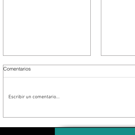
Comentarios
Escribir un comentario...
Estados Unidos golpea por
EU suspen
todos los frentes al Cartel
Michoacán
Jalisco: frenar las conexiones
contra su 