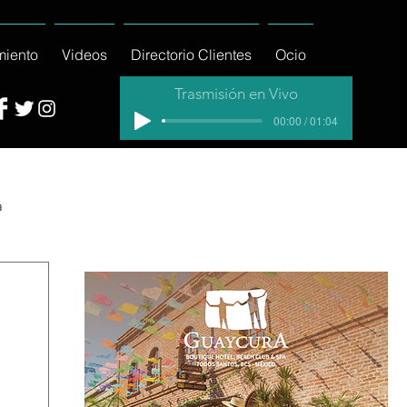
miento
Videos
Directorio Clientes
Ocio
Trasmisión en Vivo
00:00 / 01:04
a
cial