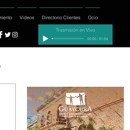
miento
Videos
Directorio Clientes
Ocio
Trasmisión en Vivo
00:00 / 01:04
a
cial