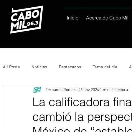
Inicio
Acerca de Cabo Mil
All Posts
Noticias
Destacados
Tema del dia
A
Fernando Romero
26 nov 2024
1 min de lectura
Eventos
Entérate
Deportes
La buena del día
La calificadora fin
cambió la perspect
Ayuntamiento de Los Cabos Informa
Nacionales e Inte
México de “estable