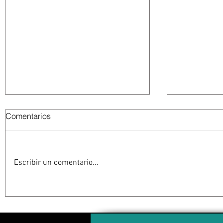
Comentarios
Escribir un comentario...
Abelardo De la Espriella
La Fiscalía
jurará como presidente de
en el ‘caso
Colombia bajo un fuerte
detención 