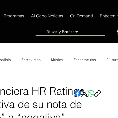
Programas
Al Cabo Noticias
On Demand
Entreteni
nalisis
Entrevistas
Música
Espectáculos
Cultur
Sólo Tránsito Local
Reportajes Especiales Al Cabo Notic
anciera HR Ratings,
iva de su nota de
rnacionales
Columnas
Locales Los Cabos
Servicio So
” a “negativa”