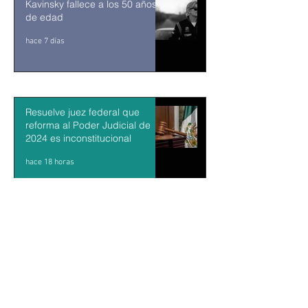
Kavinsky fallece a los 50 años
de edad
hace 7 días
Resuelve juez federal que
reforma al Poder Judicial de
2024 es inconstitucional
hace 18 horas
León XIV visitará Uruguay,
Argentina y Perú del 6 al 17 de
noviembre
hace 19 horas
Sheinbaum firma decreto para
fortalecer transparencia en el