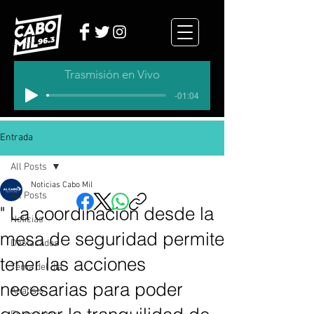
Trasmisión en Vivo
-01:04
Entrada
All Posts
Noticias Cabo Mil
All Posts
" La coordinación desde la
Noticias
mesa de seguridad permite
Destacados
tener las acciones
Tema del dia
necesarias para poder
Analisis