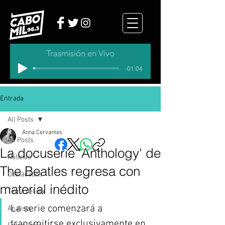
Trasmisión en Vivo
-01:04
Entrada
All Posts
Anna Cervantes
All Posts
La docuserie 'Anthology' de
Noticias
The Beatles regresa con
Destacados
material inédito
Tema del dia
La serie comenzará a 
Analisis
transmitirse exclusivamente en 