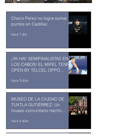
Checo Perez no logra sumar
puntos en Cadillac
hace 1 día
¡YA HAY SEMIFINALISTAS EN
LOS CABOS! EL MIFEL TENNIS
OPEN BY TELCEL OPPO
ENTRA EN SU RECTA FINAL
hace 5 días
MUSEO DE LA CIUDAD DE
TUXTLA GUTIÉRREZ: Un
museo comunitario hecho
desde y para la comunidad
hace 6 días