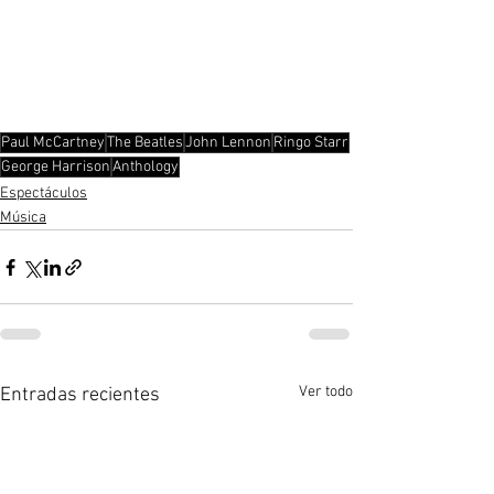
Paul McCartney
The Beatles
John Lennon
Ringo Starr
George Harrison
Anthology
Espectáculos
Música
Ver todo
Entradas recientes