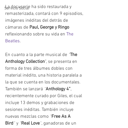
La docuserie ha sido restaurada y 
Servicio Social
remasterizada, contará con 9 episodios, 
imágenes inéditas del detrás de 
cámaras de 
Paul, George y Ringo
reflexionando sobre su vida en 
The 
Beatles
. 
En cuanto a la parte musical de 
“
The 
Anthology Collection
”, se presenta en 
forma de tres álbumes dobles con 
material inédito, una historia paralela a 
la que se cuenta en los documentales. 
También se lanzará 
“
Anthology 4”
, 
recientemente curado por Giles, el cual 
incluye 13 demos y grabaciones de 
sesiones inéditas. También incluye 
nuevas mezclas como 
“
Free As A 
Bird
”
 y 
“
Real Love
”
, ganadoras de un 