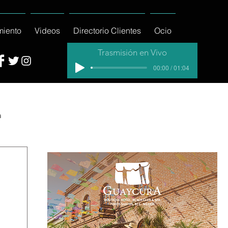
miento
Videos
Directorio Clientes
Ocio
Trasmisión en Vivo
00:00 / 01:04
a
cial