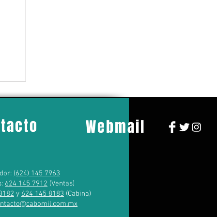
tacto
Webmail
dor:
(624) 145 7963
s:
624 145 7912
(Ventas)
8182
y
624 145 8183
(Cabina)
ontacto@cabomil.com.mx