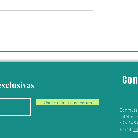
icipio tiene
s muy diferentes,
de Los Cabos la
 de seguridad es
Con
oritario: Saúl
exclusivas
Unirse a la lista de correo
Conmuta
Teléfono
624 145 
Email:
c