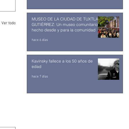
MUSEO DE LA CIUDAD DE TUXTLA
Ver todo
GUTIÉRREZ: Un museo comunitario
hecho desde y para la comunidad
hace 6 días
Kavinsky fallece a los 50 años de
edad
hace 7 días