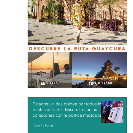
Estados Unidos golpea por todos los
frentes al Cartel Jalisco: frenar las
conexiones con la política mexicana y
su músculo económico
hace 10 horas