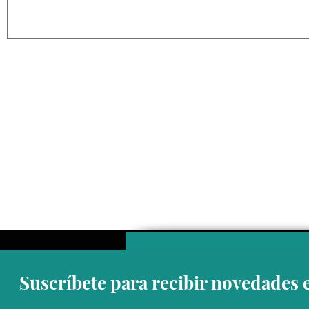
“No hay evidencia de que en
“La guerra
México haya sido el origen
se conecta
de la ciclosporiasis”: Dr.
hundimient
Arturo Mendoza
Dr. Francis
Suscríbete para recibir novedades 