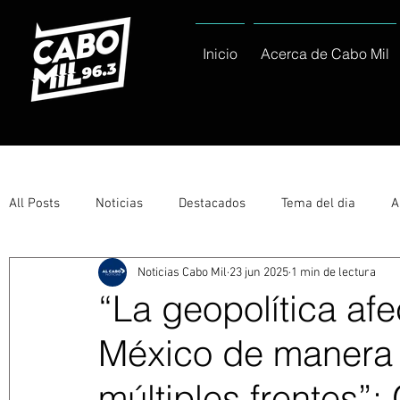
Inicio
Acerca de Cabo Mil
All Posts
Noticias
Destacados
Tema del dia
A
Noticias Cabo Mil
23 jun 2025
1 min de lectura
Eventos
Entérate
Deportes
La buena del día
“La geopolítica af
México de manera s
Ayuntamiento de Los Cabos Informa
Nacionales e Inte
múltiples frentes”: