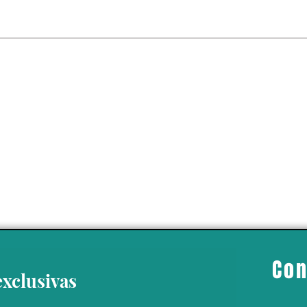
 de Irán y Ucrania
ron por el
o de un barco”:
co Gil Villegas
Con
exclusivas