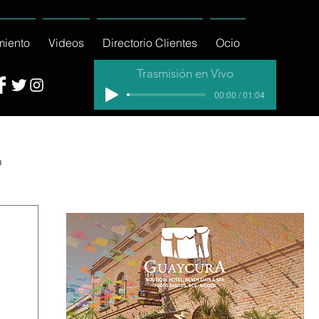
miento
Videos
Directorio Clientes
Ocio
Trasmisión en Vivo
00:00 / 01:04
a
cial