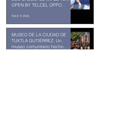
OPEN BY TELCEL OPPO
ENTRA EN SU RECTA FINAL
hace 6 días
MUSEO DE LA CIUDAD DE
TUXTLA GUTIÉRREZ: Un
museo comunitario hecho
desde y para la comunidad
hace 6 días
Kavinsky fallece a los 50 años
de edad
hace 7 días
Ken Salazar dice tener
“expectativas grandes” en
Sheinbaum; captura de “El