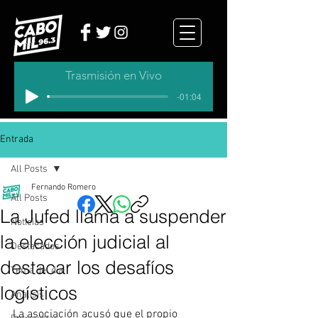
Trasmisión en Vivo
-01:04
Entrada
All Posts
Fernando Romero
All Posts
La Jufed llama a suspender
Noticias
la elección judicial al
Destacados
destacar los desafíos
Tema del dia
logísticos
Analisis
La asociación acusó que el propio 