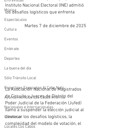
Entrevistas
Instituto Nacional Electoral (INE) admitió 
Música
los desafíos logísticos que enfrenta
Espectáculos
Martes 7 de diciembre de 2025
Cultura
Eventos
Entérate
Deportes
La buena del día
Sólo Tránsito Local
Reportajes Especiales Al Cabo Notic
La Asociación Nacional de Magistrados 
de Circuito y Jueces de Distrito del 
Ayuntamiento de Los Cabos Informa
Poder Judicial de la Federación (Jufed) 
Nacionales e Internacionales
llamó a suspender la elección judicial al 
destacar los desafíos logísticos, la 
Columnas
complejidad del modelo de votación, el 
Locales Los Cabos