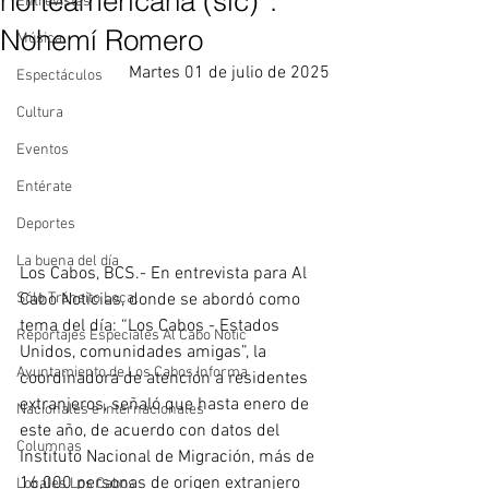
norteamericana (sic)”:
Entrevistas
Nohemí Romero
Música
Martes 01 de julio de 2025
Espectáculos
Cultura
Eventos
Entérate
Deportes
La buena del día
Los Cabos, BCS.- En entrevista para Al 
Cabo Noticias, donde se abordó como 
Sólo Tránsito Local
tema del día: “Los Cabos - Estados 
Reportajes Especiales Al Cabo Notic
Unidos, comunidades amigas”, la 
Ayuntamiento de Los Cabos Informa
coordinadora de atención a residentes 
extranjeros, señaló que hasta enero de 
Nacionales e Internacionales
este año, de acuerdo con datos del 
Columnas
Instituto Nacional de Migración, más de 
16,000 personas de origen extranjero 
Locales Los Cabos