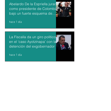
Abelardo De la Espriella jurará
como presidente de Colombia
bajo un fuerte esquema de
seguridad en Cali
hace 1 día
La Fiscalía da un giro político
en el ‘caso Ayotzinapa’ con la
detención del exgobernador de
Guerrero Ángel Aguirre
hace 1 día
México y Perú restablecen las
relaciones diplomáticas tras
cuatro años de choques
hace 1 día
Aguacateros piden reanudar
exportaciones hacia EU tras