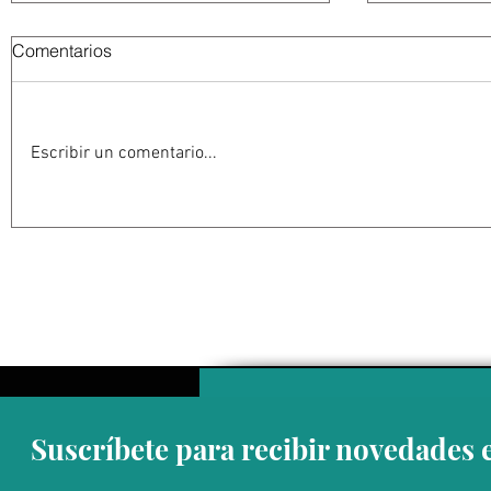
Comentarios
Escribir un comentario...
" No podemos frenar el
“Uno no qu
desarrollo, pero sí estamos
ser trampo
obligados a cuidarlo,
reconocimi
ordenarlo y que sea cada vez
prestigio, 
más sostenible: Jesús
que si lo t
Alberto Alvarado"
López Porti
Suscríbete para recibir novedades 