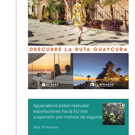
Aguacateros piden reanudar
exportaciones hacia EU tras
suspensión por motivos de seguridad
hace 39 minutos