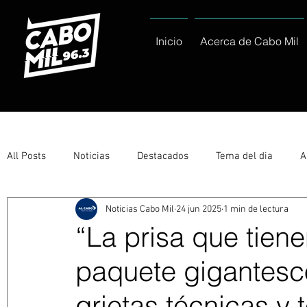
Inicio
Acerca de Cabo Mil
All Posts
Noticias
Destacados
Tema del dia
A
Noticias Cabo Mil
24 jun 2025
1 min de lectura
Eventos
Entérate
Deportes
La buena del día
“La prisa que tien
paquete gigantesc
Ayuntamiento de Los Cabos Informa
Nacionales e Inte
grietas técnicas y 