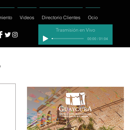
miento
Videos
Directorio Clientes
Ocio
Trasmisión en Vivo
00:00 / 01:04
a
cial