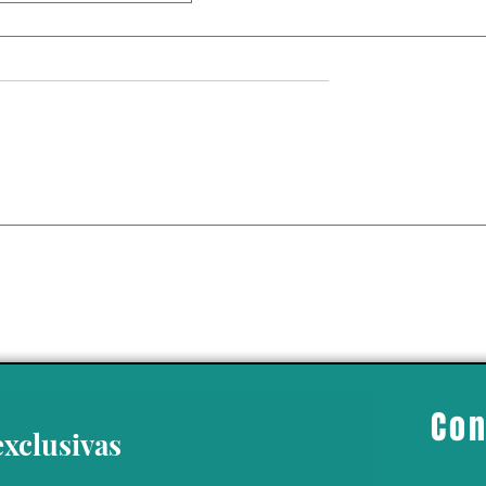
iere pensar que el
so puede tener
ento social y
pero lo cierto es
iene”: Ernesto
llo
Con
exclusivas