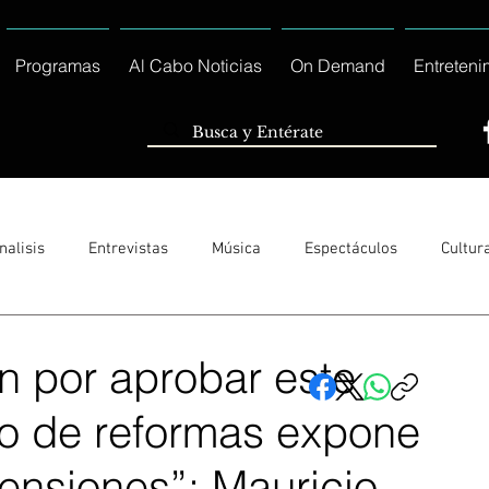
Programas
Al Cabo Noticias
On Demand
Entreteni
nalisis
Entrevistas
Música
Espectáculos
Cultur
Sólo Tránsito Local
Reportajes Especiales Al Cabo Notic
en por aprobar este
o de reformas expone
rnacionales
Columnas
Locales Los Cabos
Servicio So
tensiones”: Mauricio