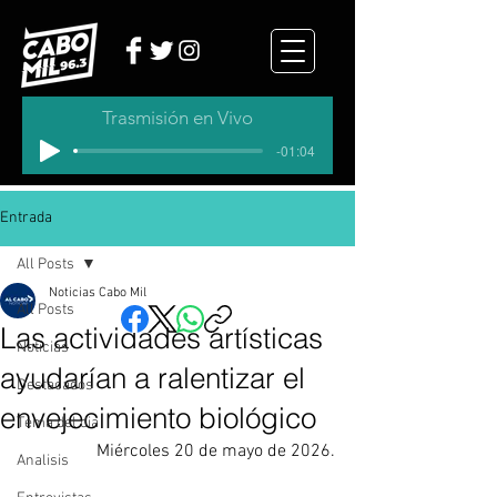
Trasmisión en Vivo
-01:04
Entrada
All Posts
Noticias Cabo Mil
All Posts
Las actividades artísticas
Noticias
ayudarían a ralentizar el
Destacados
envejecimiento biológico
Tema del dia
Miércoles 20 de mayo de 2026.
Analisis