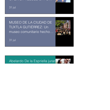
ENTRA EN SU RECTA FINAL
31 jul
MUSEO DE LA CIUDAD DE
TUXTLA GUTIÉRREZ: Un
museo comunitario hecho
desde y para la comunidad
31 jul
Abelardo De la Espriella jurará
como presidente de Colombia
bajo un fuerte esquema de
seguridad en Cali
hace 20 horas
La Fiscalía da un giro político
en el ‘caso Ayotzinapa’ con la
detención del exgobernador de
Guerrero Ángel Aguirre