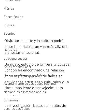
Entrevistas
Música
Espectáculos
Cultura
Eventos
Disfrutar del arte y la cultura podría 
Entérate
tener beneficios que van más allá del 
Deportes
bienestar emocional. 
La buena del día
Un nuevo estudio de University College 
Sólo Tránsito Local
London ha encontrado una relación 
Reportajes Especiales Al Cabo Notic
entre la participación frecuente en 
actividades artísticas y culturales y un 
Ayuntamiento de Los Cabos Informa
ritmo más lento de envejecimiento 
Nacionales e Internacionales
biológico. 
Columnas
La investigación, basada en datos de 
Locales Los Cabos