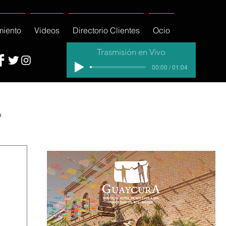
miento
Videos
Directorio Clientes
Ocio
Trasmisión en Vivo
00:00 / 01:04
a
cial