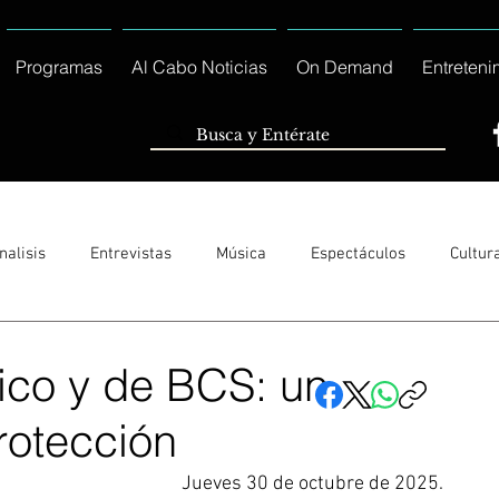
Programas
Al Cabo Noticias
On Demand
Entreteni
nalisis
Entrevistas
Música
Espectáculos
Cultur
Sólo Tránsito Local
Reportajes Especiales Al Cabo Notic
ico y de BCS: un
rotección
rnacionales
Columnas
Locales Los Cabos
Servicio So
Jueves 30 de octubre de 2025. 