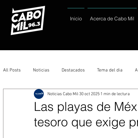
Inicio
Acerca de Cabo Mil
All Posts
Noticias
Destacados
Tema del dia
A
Noticias Cabo Mil
30 oct 2025
1 min de lectura
Eventos
Entérate
Deportes
La buena del día
Las playas de Méx
tesoro que exige p
Ayuntamiento de Los Cabos Informa
Nacionales e Inte