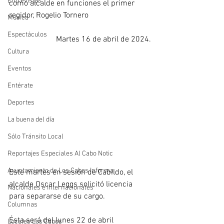
Entrevistas
como alcalde en funciones el primer 
regidor, Rogelio Tornero
Música
Espectáculos
Martes 16 de abril de 2024.
Cultura
Eventos
Entérate
Deportes
La buena del día
Sólo Tránsito Local
Reportajes Especiales Al Cabo Notic
Ayuntamiento de Los Cabos Informa
Este martes en sesión de Cabildo, el 
alcalde Oscar Leggs solicitó licencia 
Nacionales e Internacionales
para separarse de su cargo.
Columnas
Ésta será del lunes 22 de abril 
Locales Los Cabos