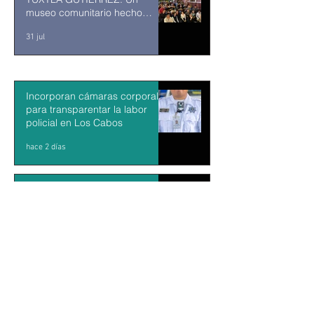
museo comunitario hecho
desde y para la comunidad
31 jul
Incorporan cámaras corporales
para transparentar la labor
policial en Los Cabos
hace 2 días
Abelardo De la Espriella jurará
como presidente de Colombia
bajo un fuerte esquema de
seguridad en Cali
hace 3 días
La Fiscalía da un giro político
en el ‘caso Ayotzinapa’ con la
detención del exgobernador de