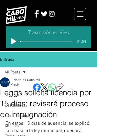
Trasmisión en Vivo
-01:04
Entrada
All Posts
Noticias Cabo Mil
All Posts
Leggs solicita licencia por
Noticias
15 días; revisará proceso
Destacados
de impugnación
Tema del dia
En estos 15 días de ausencia, se explicó, 
Analisis
con base a la ley municipal, quedará 