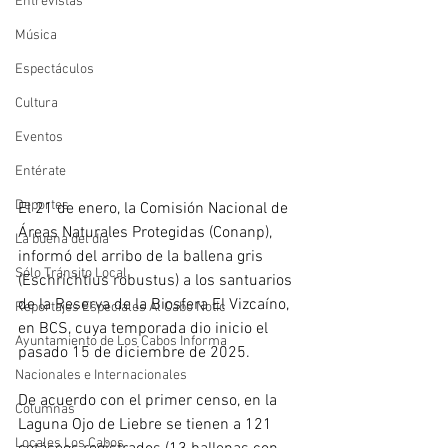
Entrevistas
Música
Espectáculos
Cultura
Eventos
Entérate
Deportes
El 21 de enero, la Comisión Nacional de 
Áreas Naturales Protegidas (Conanp), 
La buena del día
informó del arribo de la ballena gris 
Sólo Tránsito Local
(Eschrichtius robustus) a los santuarios 
de la Reserva de la Biosfera El Vizcaíno, 
Reportajes Especiales Al Cabo Notic
en BCS, cuya temporada dio inicio el 
Ayuntamiento de Los Cabos Informa
pasado 15 de diciembre de 2025. 
Nacionales e Internacionales
De acuerdo con el primer censo, en la 
Columnas
Laguna Ojo de Liebre se tienen a 121 
Locales Los Cabos