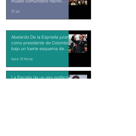
museo comunitario hecho
desde y para la comunidad
31 jul
Abelardo De la Espriella jurará
como presidente de Colombia
bajo un fuerte esquema de
seguridad en Cali
hace 10 horas
La Fiscalía da un giro político
en el ‘caso Ayotzinapa’ con la
detención del exgobernador de
Guerrero Ángel Aguirre
hace 11 horas
México y Perú restablecen las
relaciones diplomáticas tras
cuatro años de choques