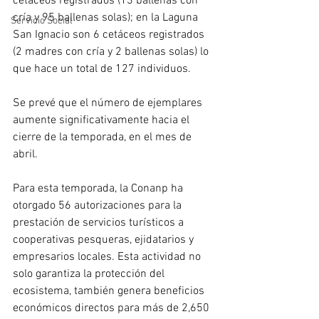
cetáceos registrados (13 ballenas con 
cría y 95 ballenas solas); en la Laguna 
Servicio Social
San Ignacio son 6 cetáceos registrados 
(2 madres con cría y 2 ballenas solas) lo 
que hace un total de 127 individuos.
Se prevé que el número de ejemplares 
aumente significativamente hacia el 
cierre de la temporada, en el mes de 
abril.
Para esta temporada, la Conanp ha 
otorgado 56 autorizaciones para la 
prestación de servicios turísticos a 
cooperativas pesqueras, ejidatarios y 
empresarios locales. Esta actividad no 
solo garantiza la protección del 
ecosistema, también genera beneficios 
económicos directos para más de 2,650 