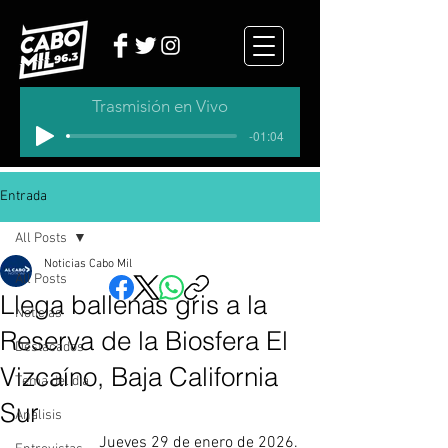
Trasmisión en Vivo
-01:04
Entrada
All Posts
Noticias Cabo Mil
All Posts
Llega ballenas gris a la
Noticias
Reserva de la Biosfera El
Destacados
Vizcaíno, Baja California
Tema del dia
Sur
Analisis
Jueves 29 de enero de 2026. 