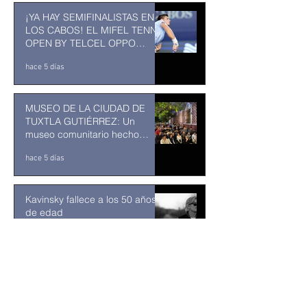
¡YA HAY SEMIFINALISTAS EN
LOS CABOS! EL MIFEL TENNIS
OPEN BY TELCEL OPPO
ENTRA EN SU RECTA FINAL
hace 5 días
MUSEO DE LA CIUDAD DE
TUXTLA GUTIÉRREZ: Un
museo comunitario hecho
desde y para la comunidad
hace 5 días
Kavinsky fallece a los 50 años
de edad
hace 6 días