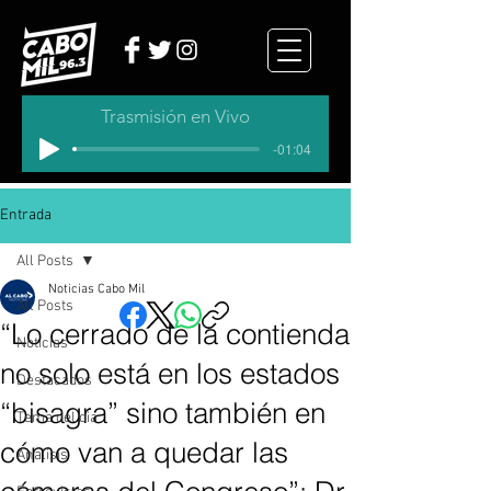
Trasmisión en Vivo
-01:04
Entrada
All Posts
Noticias Cabo Mil
All Posts
“Lo cerrado de la contienda
Noticias
no solo está en los estados
Destacados
“bisagra” sino también en
Tema del dia
cómo van a quedar las
Analisis