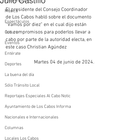
Julio Castillo
Entrevistas
El presidente del Consejo Coordinador 
Música
de Los Cabos habló sobre el documento 
Espectáculos
“Vamos por diez” en el cual dijo están 
los compromisos para poderlos llevar a 
Cultura
cabo por parte de la autoridad electa, en 
Eventos
este caso Christian Agúndez
Entérate
Martes 04 de junio de 2024.
Deportes
La buena del día
Sólo Tránsito Local
Reportajes Especiales Al Cabo Notic
Ayuntamiento de Los Cabos Informa
Nacionales e Internacionales
Columnas
Locales Los Cabos