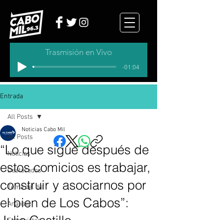
Trasmisión en Vivo
-01:04
Entrada
All Posts
Noticias Cabo Mil
All Posts
“Lo que sigue después de
Noticias
estos comicios es trabajar,
Destacados
construir y asociarnos por
Tema del dia
el bien de Los Cabos”:
Analisis