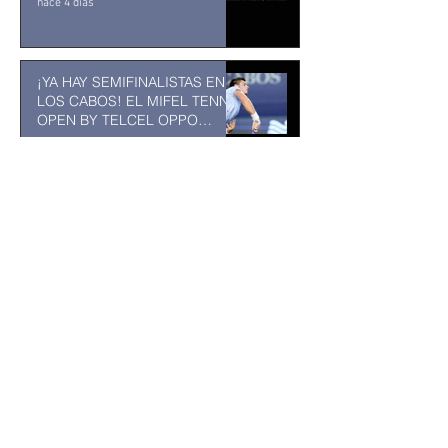
hace 4 días
¡YA HAY SEMIFINALISTAS EN
LOS CABOS! EL MIFEL TENNIS
OPEN BY TELCEL OPPO
ENTRA EN SU RECTA FINAL
31 jul
MUSEO DE LA CIUDAD DE
TUXTLA GUTIÉRREZ: Un
museo comunitario hecho
desde y para la comunidad
31 jul
Abelardo De la Espriella jurará
como presidente de Colombia
bajo un fuerte esquema de
seguridad en Cali
hace 18 horas